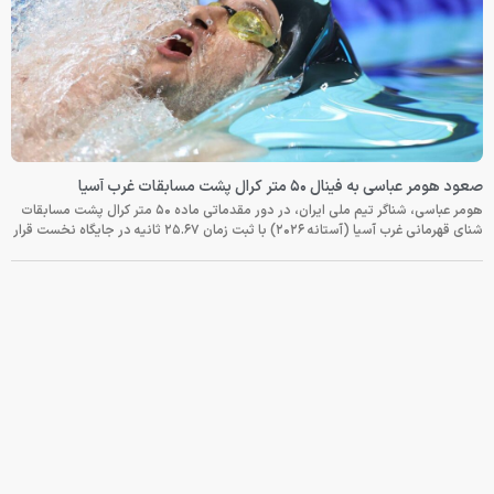
صعود هومر عباسی به فینال ۵۰ متر کرال پشت مسابقات غرب آسیا
هومر عباسی، شناگر تیم ملی ایران، در دور مقدماتی ماده ۵۰ متر کرال پشت مسابقات
شنای قهرمانی غرب آسیا (آستانه ۲۰۲۶) با ثبت زمان ۲۵.۶۷ ثانیه در جایگاه نخست قرار