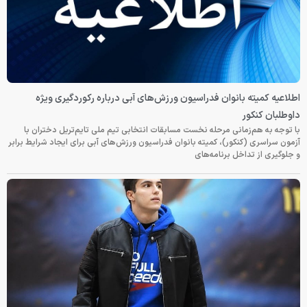
اطلاعیه کمیته بانوان فدراسیون ورزش‌های آبی درباره رکوردگیری ویژه
داوطلبان کنکور
با توجه به هم‌زمانی مرحله نخست مسابقات انتخابی تیم ملی تایم‌تریل دختران با
آزمون سراسری (کنکور)، کمیته بانوان فدراسیون ورزش‌های آبی برای ایجاد شرایط برابر
و جلوگیری از تداخل برنامه‌های