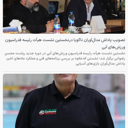
تصویب پاداش مدال‌آوران ناگویا درنخستین نشست هیأت رئیسه فدراسیون
ورزش‌های آبی
نخستین نشست هیأت رئیسه فدراسیون ورزش‌های آبی در دوره جدید ریاست محسن
رضوانی برگزار شد؛ نشستی که علاوه بر بررسی برنامه‌های فنی و عملکرد ماه‌های اخیر،
پاداش مدال‌آوران بازی‌های آسیایی