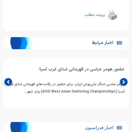
پرینت مطلب
اخبار مرتبط
حضور هومر عباسی در قهرمانی شنای غرب آسیا؛
هومر عباسی شناگر ملی‌پوش ایران، برای حضور در رقابت‌های قهرمانی شنای غرب
آسیا (AOSI West Asian Swimming Championships) وارد شهر…
اخبار فدراسیون