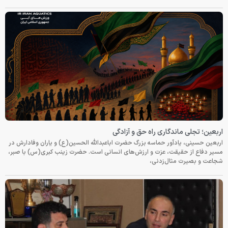
اربعین؛ تجلی ماندگاری راه حق و آزادگی
اربعین حسینی، یادآور حماسه بزرگ حضرت اباعبدالله الحسین(ع) و یاران وفادارش در
مسیر دفاع از حقیقت، عزت و ارزش‌های انسانی است. حضرت زینب کبری(س) با صبر،
شجاعت و بصیرت مثال‌زدنی،