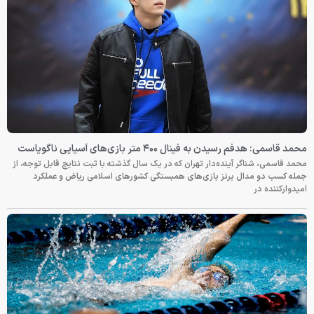
محمد قاسمی: هدفم رسیدن به فینال ۴۰۰ متر بازی‌های آسیایی ناگویاست
محمد قاسمی، شناگر آینده‌دار تهران که در یک سال گذشته با ثبت نتایج قابل توجه، از
جمله کسب دو مدال برنز بازی‌های همبستگی کشورهای اسلامی ریاض و عملکرد
امیدوارکننده در