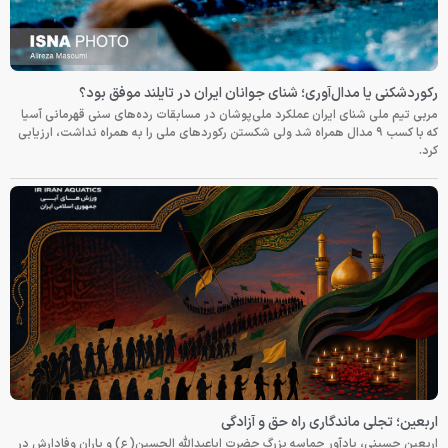
رکوردشکنی یا مدال‌آوری؛ شنای جوانان ایران در تایلند موفق بود؟
مربی تیم ملی شنای ایران عملکرد ملی‌پوشان در مسابقات رده‌های سنی قهرمانی آسیا
که با کسب ۹ مدال همراه شد ولی شکستن رکوردهای ملی را به همراه نداشت، ارزیابی
کرد.
اربعین؛ تجلی ماندگاری راه حق و آزادگی
اربعین حسینی، یادآور حماسه بزرگ حضرت اباعبدالله الحسین(ع) و یاران وفادارش در