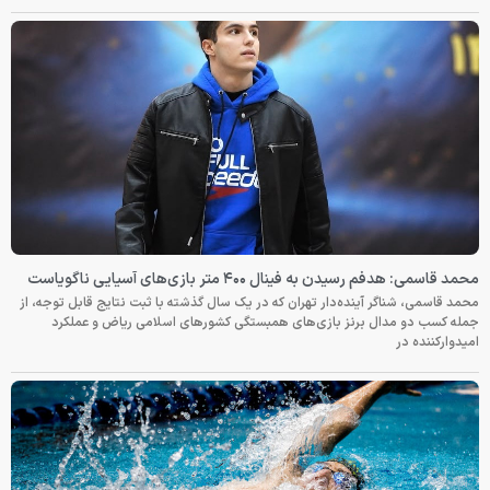
محمد قاسمی: هدفم رسیدن به فینال ۴۰۰ متر بازی‌های آسیایی ناگویاست
محمد قاسمی، شناگر آینده‌دار تهران که در یک سال گذشته با ثبت نتایج قابل توجه، از
جمله کسب دو مدال برنز بازی‌های همبستگی کشورهای اسلامی ریاض و عملکرد
امیدوارکننده در