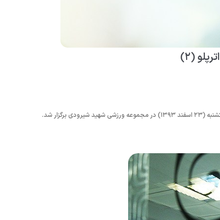
لو (۲)
رگزار شد.