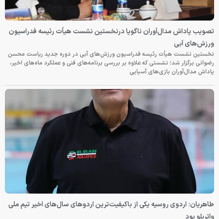
تصویب پاداش مدال‌آوران ناگویا درنخستین نشست هیأت رئیسه فدراسیون
ورزش‌های آبی
نخستین نشست هیأت رئیسه فدراسیون ورزش‌های آبی در دوره جدید ریاست محسن
رضوانی برگزار شد؛ نشستی که علاوه بر بررسی برنامه‌های فنی و عملکرد ماه‌های اخیر،
پاداش مدال‌آوران بازی‌های آسیایی
طاهریان: اردوی روسیه یکی از باکیفیت‌ترین اردوهای سال‌های اخیر تیم ملی
واترپلو بود