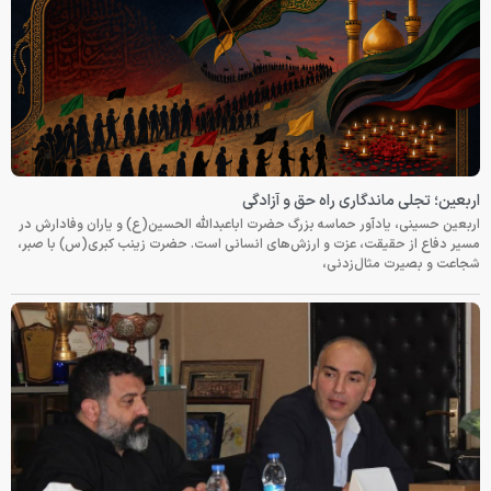
اربعین؛ تجلی ماندگاری راه حق و آزادگی
اربعین حسینی، یادآور حماسه بزرگ حضرت اباعبدالله الحسین(ع) و یاران وفادارش در
مسیر دفاع از حقیقت، عزت و ارزش‌های انسانی است. حضرت زینب کبری(س) با صبر،
شجاعت و بصیرت مثال‌زدنی،