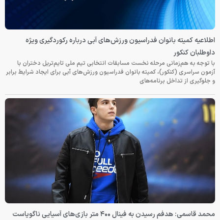
اطلاعیه کمیته بانوان فدراسیون ورزش‌های آبی درباره رکوردگیری ویژه
داوطلبان کنکور
با توجه به هم‌زمانی مرحله نخست مسابقات انتخابی تیم ملی تایم‌تریل دختران با
آزمون سراسری (کنکور)، کمیته بانوان فدراسیون ورزش‌های آبی برای ایجاد شرایط برابر
و جلوگیری از تداخل برنامه‌های
محمد قاسمی: هدفم رسیدن به فینال ۴۰۰ متر بازی‌های آسیایی ناگویاست