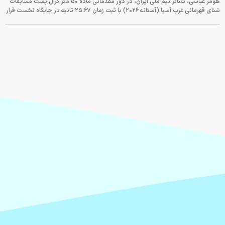
هومر عباسی، شناگر تیم ملی ایران، در دور مقدماتی ماده ۵۰ متر کرال پشت مسابقات
شنای قهرمانی غرب آسیا (آستانه ۲۰۲۶) با ثبت زمان ۲۵.۶۷ ثانیه در جایگاه نخست قرار