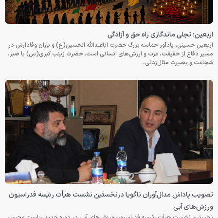
اربعین؛ تجلی ماندگاری راه حق و آزادگی
اربعین حسینی، یادآور حماسه بزرگ حضرت اباعبدالله الحسین(ع) و یاران وفادارش در
مسیر دفاع از حقیقت، عزت و ارزش‌های انسانی است. حضرت زینب کبری(س) با صبر،
شجاعت و بصیرت مثال‌زدنی،
تصویب پاداش مدال‌آوران ناگویا درنخستین نشست هیأت رئیسه فدراسیون
ورزش‌های آبی
نخستین نشست هیأت رئیسه فدراسیون ورزش‌های آبی در دوره جدید ریاست محسن