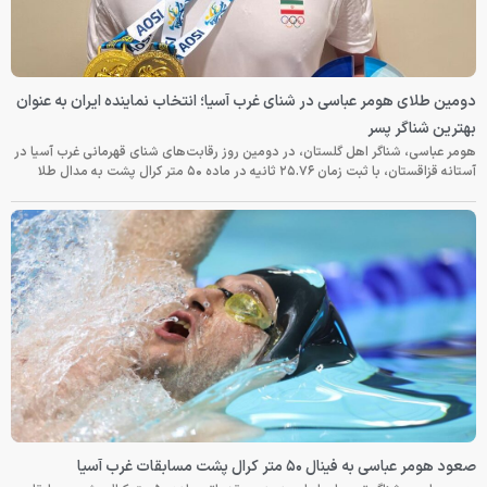
دومین طلای هومر عباسی در شنای غرب آسیا؛ انتخاب نماینده ایران به عنوان
بهترین شناگر پسر
هومر عباسی، شناگر اهل گلستان، در دومین روز رقابت‌های شنای قهرمانی غرب آسیا در
آستانه قزاقستان، با ثبت زمان ۲۵.۷۶ ثانیه در ماده ۵۰ متر کرال پشت به مدال طلا
صعود هومر عباسی به فینال ۵۰ متر کرال پشت مسابقات غرب آسیا