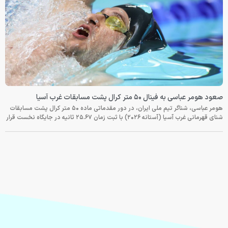
صعود هومر عباسی به فینال ۵۰ متر کرال پشت مسابقات غرب آسیا
هومر عباسی، شناگر تیم ملی ایران، در دور مقدماتی ماده ۵۰ متر کرال پشت مسابقات
شنای قهرمانی غرب آسیا (آستانه ۲۰۲۶) با ثبت زمان ۲۵.۶۷ ثانیه در جایگاه نخست قرار