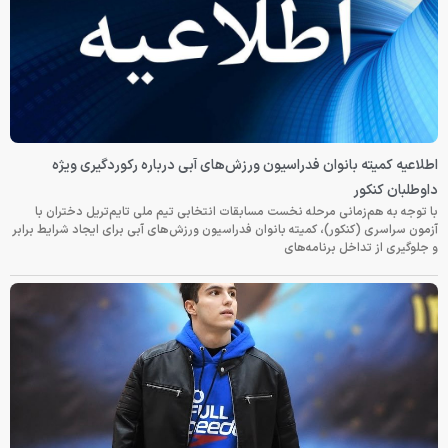
اطلاعیه کمیته بانوان فدراسیون ورزش‌های آبی درباره رکوردگیری ویژه
داوطلبان کنکور
با توجه به هم‌زمانی مرحله نخست مسابقات انتخابی تیم ملی تایم‌تریل دختران با
آزمون سراسری (کنکور)، کمیته بانوان فدراسیون ورزش‌های آبی برای ایجاد شرایط برابر
و جلوگیری از تداخل برنامه‌های