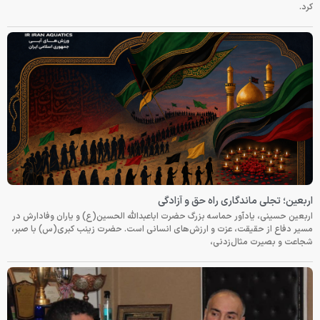
کرد.
اربعین؛ تجلی ماندگاری راه حق و آزادگی
اربعین حسینی، یادآور حماسه بزرگ حضرت اباعبدالله الحسین(ع) و یاران وفادارش در
مسیر دفاع از حقیقت، عزت و ارزش‌های انسانی است. حضرت زینب کبری(س) با صبر،
شجاعت و بصیرت مثال‌زدنی،