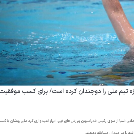
یزه تیم ملی را دوچندان کرده است/ برای کسب موفقیت
مانی آسیا از سوی رئیس فدراسیون ورزش‌های آبی، ابراز امیدواری کرد ملی‌پوشان با کس
فته را در میدان مسابقه بدهند.