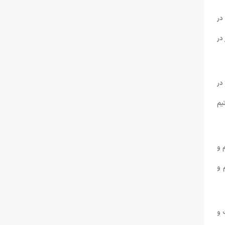
در
در
در
یم
 و
 و
 و