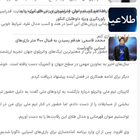
اطلاعیه کمیته بانوان فدراسیون ورزش‌های آبی درباره
مهدی یزدانخواه، کاپیتان تیم ملی واترپلو ایران، در گفت‌وگو با سایت فدراس
رکوردگیری ویژه داوطلبان کنکور
رقابت‌های قهرمانی ورزش‌های آبی آسیا در هند و کسب مدال نقره، شرایط خوبی ب
لیگ یونان بازی کنم.
محمد قاسمی: هدفم رسیدن به فینال ۴۰۰ متر بازی‌های
آسیایی ناگویاست
او ادامه داد: حضور در یکی از معتبرترین لیگ‌های واترپلوی جهان تجربه ارزشمن
سال‌های اخیر به عناوین مهمی در سطح جهان و المپیک دست یافته است. خوشبخ
دیگر برای ادامه همکاری در فصل آینده پیشنهاد دریافت کردم.
کاپیتان تیم ملی واترپلو درباره بازگشت به اردوهای ملی گفت: به دلیل حضور ت
بخشی از مسابقات را از دست دادم، اما حضور در کنار تیم ملی برای من در 
توانستیم عنوان قهرمانی و مدال طلای این رقابت‌ها را به دست آوریم.
وی افزود: پس از آن وارد برنامه آماده‌سازی برای بازی‌های آسیایی ناگویا ش