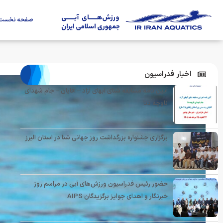
صفحه نخست
اخبار فدراسیون
آیین نامه مسابقه شنای آبهای آزاد – آقایان – جام شهدای
ناوچه دنا
برگزاری جشنواره بزرگداشت روز جهانی شنا در استان البرز
حضور رئیس فدراسیون ورزش‌های آبی در مراسم روز
خبرنگار و اهدای جوایز برگزیدگان AIPS