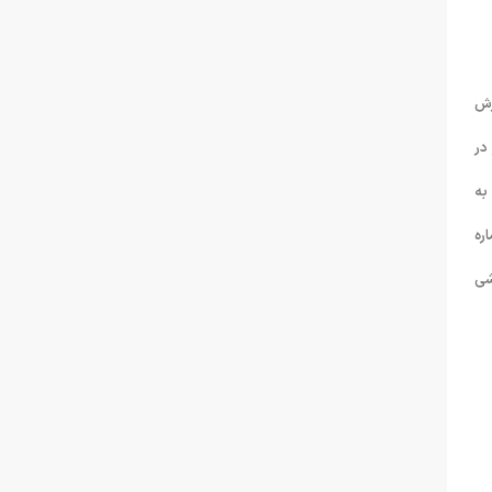
گزارش
در
کشور در نظر دارد یکدوره stroke school را زیرنظر مدرسین برجسته شنای کشور در بخش آقایان برگزار نماید. بر این اساس افراد حائز شرایط تا تاریخ دوشنبه ٧/١٢/٩١ به
ا استان ٣- تماس با شماره
 ورزشی