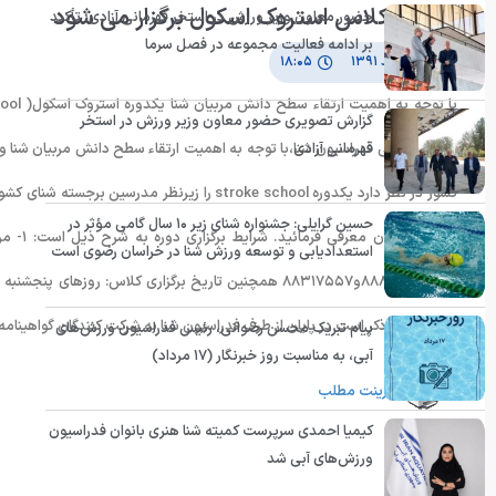
یکدوره کلاس استروک اسکول برگزار می شود
حضور معاون وزیر ورزش در استخر قهرمانی آزادی؛ تأکید
بر ادامه فعالیت مجموعه در فصل سرما
۲ اسفند ۱۳۹۱
۱۸:۰۵
گزارش تصویری حضور معاون وزیر ورزش در استخر
قهرمانی آزادی
روابط عمومی فدراسیون شنا،با توجه به اهمیت ارتقاء سطح دانش مربیان شنا و
حسین گرایلی: جشنواره شنای زیر ۱۰ سال گامی مؤثر در
استعدادیابی و توسعه ورزش شنا در خراسان رضوی است
آزادی شایان ذکر است در پایان از طرف فدراسیون شنا به شرکت کنندگان گواهینامه
پیام تبریک محسن رضوانی، رئیس فدراسیون ورزش‌های
آبی، به مناسبت روز خبرنگار (۱۷ مرداد)
پرینت مطلب
کیمیا احمدی سرپرست کمیته شنا هنری بانوان فدراسیون
ورزش‌های آبی شد