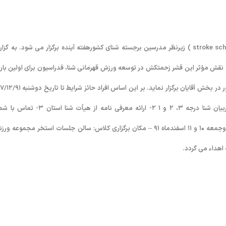
با توجه به اهمیت ارتقاء سطح دانش مربیان شنا یکدوره استروک اسکول( stroke school ) زیرنظر مدرسین برجسته شنای کشورهفته آینده برگزار می شود. به 
 نقش مؤثر این قشر زحمتکش در توسعه ورزش قهرمانی شنا، فدراسیون برای اولین بار 
این فدراسیون معرفی فرمائید. شرایط برگزاری دوره به شرح ذیل است: ١- مربیان شنا درجه ٣، ٢ و ١ ٢- ارائه معرفی نامه از هیأت شن
های٨٨٨۴٨٢٨۵و٨٨٣١٧۵۵٧ همچنین تاریخ برگزاری کلاس: روزهای پنجشنبه وجمعه ١۰ و ١١ اسفندماه ٩١ – مکان برگزاری کلاس: سالن جلسات استخر مجموعه
 اهداء می گردد.