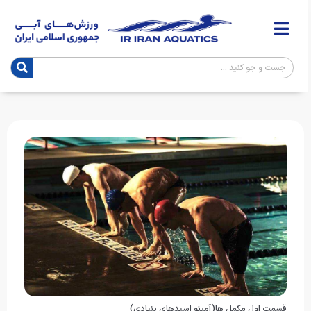
قسمت اول مکمل ها(آمینو اسیدهای بنیادی)