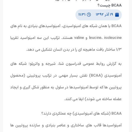
BCAA چیست؟
۱۹ آذر ۱۳۹۲
۱۱:۳۱
BCAA یا همان شبکه های آمینواسیدی، آمینواسیدهای بنیادی به نام های
leucine، isoleucine و valine هستند. ترکیب این سه امینواسید تقریبا
۱/۳ ساختار بافت ماهیچه ای را در بدن انسان تشکیل می دهد.
به گزارش روابط عمومی فدراسیون شنا، شیرجه و واترپلو؛ شبکه های
آمینوسیدی (BCAA) نقش بسیار مهمی در ترکیب پروتیینی (محصول
پروتیین ها که توسط آمینواسیدها در سلول به منظور شکل گیری و ایجاد
عضله ساخته می شوند) ایفا می کنند.
BCAA (شبکه های آمینواسیدی) چه عملکردی دارند؟
آمینواسیدها قالب های ساختاری و عناصر بنیادی و سازنده پروتیین ها