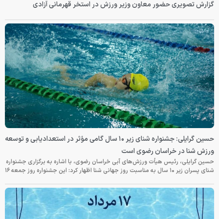
گزارش تصویری حضور معاون وزیر ورزش در استخر قهرمانی آزادی
حسین گرایلی: جشنواره شنای زیر ۱۰ سال گامی مؤثر در استعدادیابی و توسعه
ورزش شنا در خراسان رضوی است
حسین گرایلی، رئیس هیأت ورزش‌های آبی خراسان رضوی، با اشاره به برگزاری جشنواره
شنای پسران زیر ۱۰ سال به مناسبت روز جهانی شنا اظهار کرد: این جشنواره روز جمعه‌ ۱۶