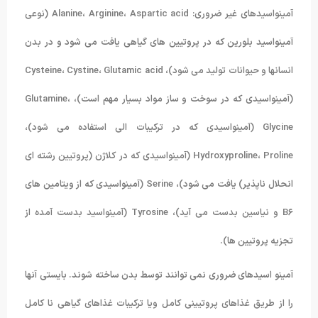
آمینواسیدهای غیر ضروری: Alanine، Arginine، Aspartic acid (نوعی
آمینواسید بلورین که در پروتیین های گیاهی یافت می شود و در بدن
انسانها و حیوانات تولید می شود)، Cysteine، Cystine، Glutamic acid
(آمینواسیدی که در سوخت و ساز مواد بسیار مهم است)، Glutamine،
Glycine (آمینواسیدی که در ترکیبات الی استفاده می شود)،
Hydroxyproline، Proline (آمینواسیدی که در کلاژن (پروتیین رشته ای
انحلال ناپذیر) یافت می شود)، Serine (آمینواسیدی که از ویتامین های
B۶ و نیاسین بدست می آید)، Tyrosine (آمینواسید بدست آمده از
تجزیه پروتیین ها).
آمینو اسیدهای ضروری نمی توانند توسط بدن ساخته شوند. بایستی آنها
را از طریق غذاهای پروتیینی کامل ویا ترکیبات غذاهای گیاهی نا کامل