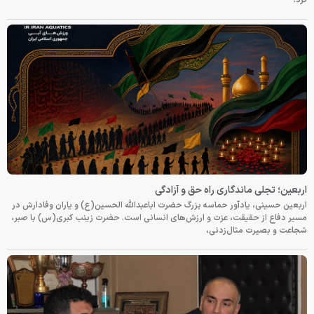
اربعین؛ تجلی ماندگاری راه حق و آزادگی
اربعین حسینی، یادآور حماسه بزرگ حضرت اباعبدالله الحسین(ع) و یاران وفادارش در
مسیر دفاع از حقیقت، عزت و ارزش‌های انسانی است. حضرت زینب کبری(س) با صبر،
شجاعت و بصیرت مثال‌زدنی،