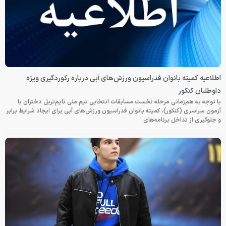
اطلاعیه کمیته بانوان فدراسیون ورزش‌های آبی درباره رکوردگیری ویژه
داوطلبان کنکور
با توجه به هم‌زمانی مرحله نخست مسابقات انتخابی تیم ملی تایم‌تریل دختران با
آزمون سراسری (کنکور)، کمیته بانوان فدراسیون ورزش‌های آبی برای ایجاد شرایط برابر
و جلوگیری از تداخل برنامه‌های