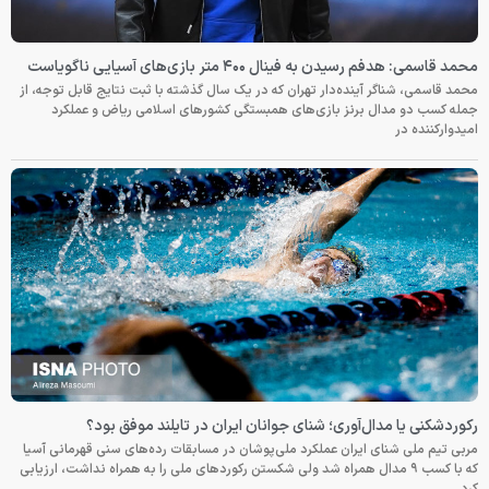
محمد قاسمی: هدفم رسیدن به فینال ۴۰۰ متر بازی‌های آسیایی ناگویاست
محمد قاسمی، شناگر آینده‌دار تهران که در یک سال گذشته با ثبت نتایج قابل توجه، از
جمله کسب دو مدال برنز بازی‌های همبستگی کشورهای اسلامی ریاض و عملکرد
امیدوارکننده در
رکوردشکنی یا مدال‌آوری؛ شنای جوانان ایران در تایلند موفق بود؟
مربی تیم ملی شنای ایران عملکرد ملی‌پوشان در مسابقات رده‌های سنی قهرمانی آسیا
که با کسب ۹ مدال همراه شد ولی شکستن رکوردهای ملی را به همراه نداشت، ارزیابی
کرد.