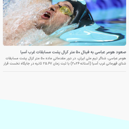
صعود هومر عباسی به فینال ۵۰ متر کرال پشت مسابقات غرب آسیا
هومر عباسی، شناگر تیم ملی ایران، در دور مقدماتی ماده ۵۰ متر کرال پشت مسابقات
شنای قهرمانی غرب آسیا (آستانه ۲۰۲۶) با ثبت زمان ۲۵.۶۷ ثانیه در جایگاه نخست قرار