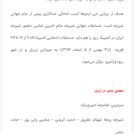
هدف از برپایی این اردوها کسب آمادگی حداکثری پیش از جام جهانی
شیرجه است. مسابقات جهانی شیرجه حکم آخرین شانس حضور شیرجه
ایران در المپیک ریو را هم دارد. مسابقات انتخابی المپیک۲۰۱۶ از ۱۹ تا ۲۴
فوریه (۳۰ بهمن تا ۵ اسفند ۱۳۹۴) به میزبانی برزیل و در شهر
ریودوژانیرو برگزار می‌شود.
اعضای حاضر در اردو:
سرمربی: غلامرضا خیبری‌نژاد
شیرجه روها: شهنام نظرپور – حمید کریمی – مجتبی ولی پور – حامد
بزمی