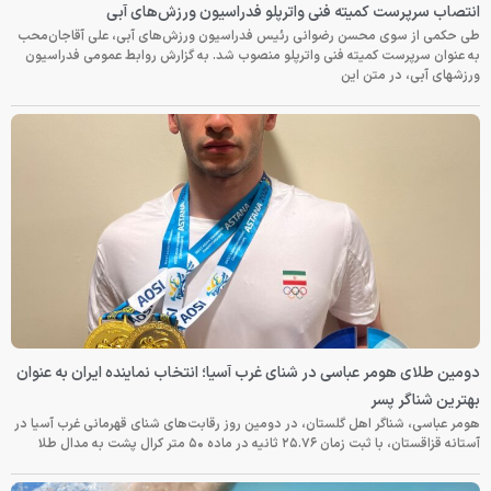
انتصاب سرپرست کمیته فنی واترپلو فدراسیون ورزش‌های آبی
طی حکمی از سوی محسن رضوانی رئیس فدراسیون ورزش‌های آبی، علی آقاجان‌محب
به عنوان سرپرست کمیته فنی واترپلو منصوب شد. به گزارش روابط عمومی فدراسیون
ورزشهای آبی، در متن این
دومین طلای هومر عباسی در شنای غرب آسیا؛ انتخاب نماینده ایران به عنوان
بهترین شناگر پسر
هومر عباسی، شناگر اهل گلستان، در دومین روز رقابت‌های شنای قهرمانی غرب آسیا در
آستانه قزاقستان، با ثبت زمان ۲۵.۷۶ ثانیه در ماده ۵۰ متر کرال پشت به مدال طلا