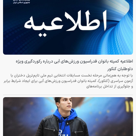
اطلاعیه کمیته بانوان فدراسیون ورزش‌های آبی درباره رکوردگیری ویژه
داوطلبان کنکور
با توجه به هم‌زمانی مرحله نخست مسابقات انتخابی تیم ملی تایم‌تریل دختران با
آزمون سراسری (کنکور)، کمیته بانوان فدراسیون ورزش‌های آبی برای ایجاد شرایط برابر
و جلوگیری از تداخل برنامه‌های