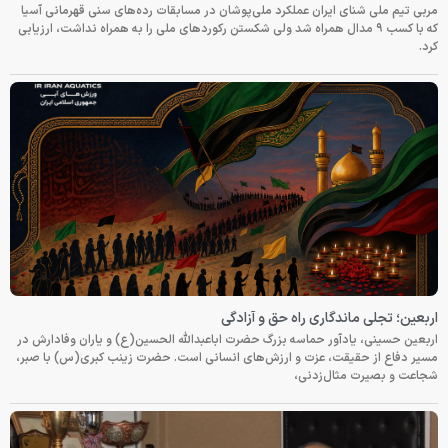
مربی تیم ملی شنای ایران عملکرد ملی‌پوشان در مسابقات رده‌های سنی قهرمانی آسیا
که با کسب ۹ مدال همراه شد ولی شکستن رکوردهای ملی را به همراه نداشت، ارزیابی
کرد.
اربعین؛ تجلی ماندگاری راه حق و آزادگی
اربعین حسینی، یادآور حماسه بزرگ حضرت اباعبدالله الحسین(ع) و یاران وفادارش در
مسیر دفاع از حقیقت، عزت و ارزش‌های انسانی است. حضرت زینب کبری(س) با صبر،
شجاعت و بصیرت مثال‌زدنی،