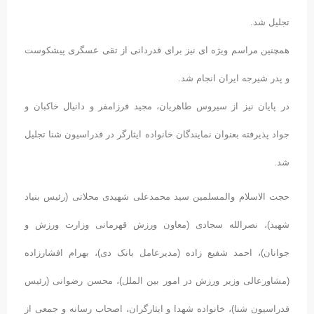
تجلیل شد.
همچنین مراسم ویژه ای نیز برای قدردانی از تقی عسگری پیشکوست
و پدر شیرجه ایران انجام شد.
در پایان نیز از سیروس طاهریان، مجید فرزامفر و دانیال خاکبان و
جواد پذیرفته بعنوان نمایندگان خانواده ایثارگر در فدراسیون شنا تجلیل
شد.
حجت الاسلام والمسلمین سید محمدعلی شهیدی محلاتی (رئیس بنیاد
شهید)، نصرالله سجادی (معاون ورزش قهرمانی وزارت ورزش و
جوانان)، احمد شفیع زاده (مدیرعامل بانک دی)، بهرام افشارزاده
(مشاورعالی وزیر ورزش در امور بین الملل)، محسن رضوانی (رئیس
فدراسیون شنا)، خانواده شهدا و ایثارگران، اصحاب رسانه و جمعی از