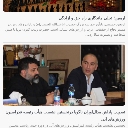
اربعین؛ تجلی ماندگاری راه حق و آزادگی
اربعین حسینی، یادآور حماسه بزرگ حضرت اباعبدالله الحسین(ع) و یاران وفادارش در
مسیر دفاع از حقیقت، عزت و ارزش‌های انسانی است. حضرت زینب کبری(س) با صبر،
شجاعت و بصیرت مثال‌زدنی،
تصویب پاداش مدال‌آوران ناگویا درنخستین نشست هیأت رئیسه فدراسیون
ورزش‌های آبی
نخستین نشست هیأت رئیسه فدراسیون ورزش‌های آبی در دوره جدید ریاست محسن