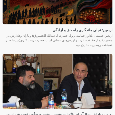
اربعین؛ تجلی ماندگاری راه حق و آزادگی
اربعین حسینی، یادآور حماسه بزرگ حضرت اباعبدالله الحسین(ع) و یاران وفادارش در
مسیر دفاع از حقیقت، عزت و ارزش‌های انسانی است. حضرت زینب کبری(س) با صبر،
شجاعت و بصیرت مثال‌زدنی،
تصویب پاداش مدال‌آوران ناگویا درنخستین نشست هیأت رئیسه فدراسیون