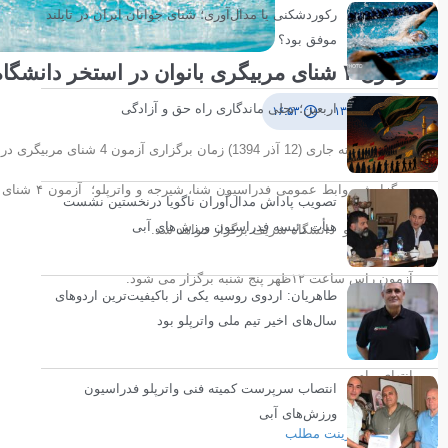
رکوردشکنی یا مدال‌آوری؛ شنای جوانان ایران در تایلند
موفق بود؟
آزمون ۴ شنای مربیگری بانوان در استخر دانشگاه شریف
اربعین؛ تجلی ماندگاری راه حق و آزادگی
۹ آذر ۱۳۹۴
۱۶:۵۳
پنج شنبه هفته جاری (12 آذر 1394) زمان برگزاری آزمون 4 شنای مربیگری در بخش بانوان اعلام شد.
تصویب پاداش مدال‌آوران ناگویا درنخستین نشست
هیأت رئیسه فدراسیون ورزش‌های آبی
ایستگاه مترو دانشگاه شریف برگزار خواهد شد.
آزمون راس ساعت ۱۲ظهر پنج شنبه برگزار می شود.
طاهریان: اردوی روسیه یکی از باکیفیت‌ترین اردوهای
سال‌های اخیر تیم ملی واترپلو بود
انتهای پیام
انتصاب سرپرست کمیته فنی واترپلو فدراسیون
ورزش‌های آبی
پرینت مطلب