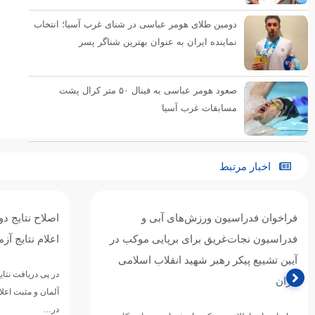
دومین طلای هومر عباسی در شنای غرب آسیا؛ انتخاب
نماینده ایران به عنوان بهترین شناگر پسر
صعود هومر عباسی به فینال ۵۰ متر کرال پشت
مسابقات غرب آسیا
اخبار مرتبط
فراخوان فدراسیون ورزش‌های آبی و
اصلاح نتایج د
فدراسیون نجات‌غریق برای برپایی موکب در
اعلام نتایج آز
آیین تشییع پیکر رهبر شهید انقلاب اسلامی
در پی دریافت نتای
ایران
آلمان و مثبت اعل
در…