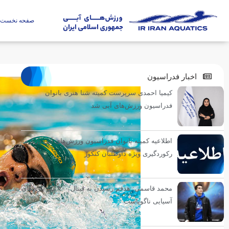
صفحه نخست
اخبار فدراسیون
کیمیا احمدی سرپرست کمیته شنا هنری بانوان
فدراسیون ورزش‌های آبی شد
اطلاعیه کمیته بانوان فدراسیون ورزش‌های آبی درباره
رکوردگیری ویژه داوطلبان کنکور
محمد قاسمی: هدفم رسیدن به فینال ۴۰۰ متر بازی‌های
آسیایی ناگویاست