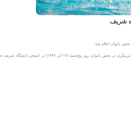
به گزارش روابط عمومی فدراسیون شنا، شیرجه و واترپلو؛ آزمون ۴ شنای مربیگری در بخش بانوان، روز پنج‌شنبه (۱۲ آذر ۱۳۹۴) در استخر دانش