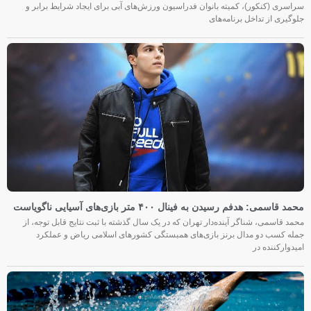
سراسری (کنکور)، کمیته بانوان فدراسیون ورزش‌های آبی برای ایجاد شرایط برابر و
جلوگیری از تداخل برنامه‌های
محمد قاسمی: هدفم رسیدن به فینال ۴۰۰ متر بازی‌های آسیایی ناگویاست
محمد قاسمی، شناگر آینده‌دار تهران که در یک سال گذشته با ثبت نتایج قابل توجه، از
جمله کسب دو مدال برنز بازی‌های همبستگی کشورهای اسلامی ریاض و عملکرد
امیدوارکننده در