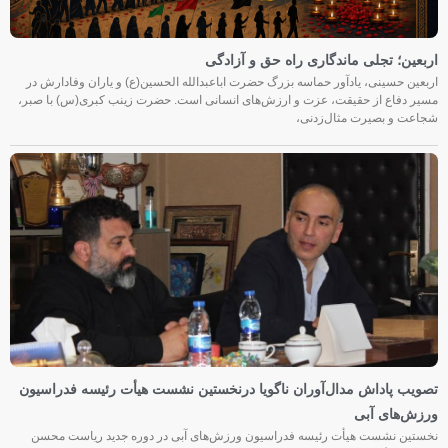
اربعین؛ تجلی ماندگاری راه حق و آزادگی
اربعین حسینی، یادآور حماسه بزرگ حضرت اباعبدالله الحسین(ع) و یاران وفادارش در
مسیر دفاع از حقیقت، عزت و ارزش‌های انسانی است. حضرت زینب کبری(س) با صبر،
شجاعت و بصیرت مثال‌زدنی،
تصویب پاداش مدال‌آوران ناگویا درنخستین نشست هیأت رئیسه فدراسیون
ورزش‌های آبی
نخستین نشست هیأت رئیسه فدراسیون ورزش‌های آبی در دوره جدید ریاست محسن