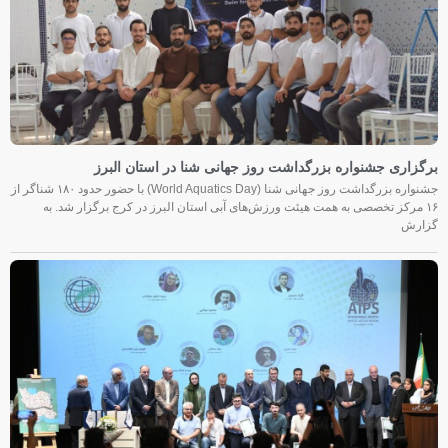
برگزاری جشنواره بزرگداشت روز جهانی شنا در استان البرز
جشنواره بزرگداشت روز جهانی شنا (World Aquatics Day) با حضور حدود ۱۸۰ شناگر از
۱۶ مرکز تخصصی به همت هیئت ورزش‌های آبی استان البرز در کرج برگزار شد. به
گزارش