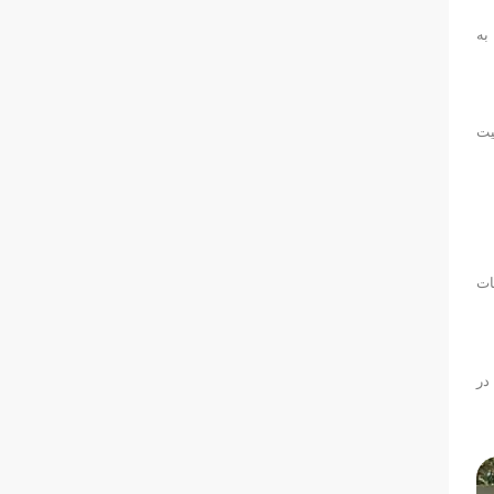
به
یت
ات
در