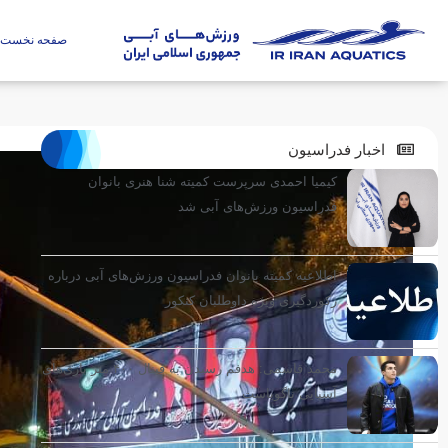
صفحه نخست
اخبار فدراسیون
کیمیا احمدی سرپرست کمیته شنا هنری بانوان
فدراسیون ورزش‌های آبی شد
اطلاعیه کمیته بانوان فدراسیون ورزش‌های آبی درباره
رکوردگیری ویژه داوطلبان کنکور
محمد قاسمی: هدفم رسیدن به فینال ۴۰۰ متر بازی‌های
آسیایی ناگویاست