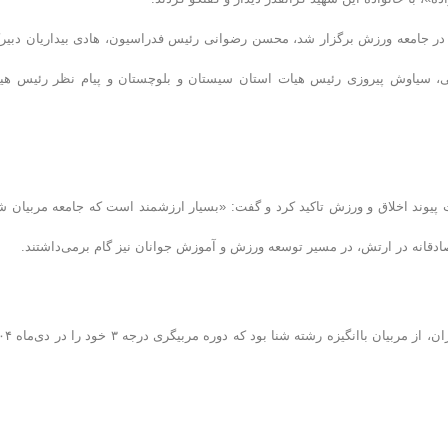
ار در جامعه ورزش برگزار شد، محسن رضوانی رئیس فدراسیون، هادی بیداریان دبیر
، سیاوش پیروزی رئیس هیات استان سیستان و بلوچستان و پیام نظر رئیس هی
یوند اخلاق و ورزش تاکید کرد و گفت: «بسیار ارزشمند است که جامعه مربیان شن
ادقانه در ارتش، در مسیر توسعه ورزش و آموزش جوانان نیز گام برمی‌داشتند.
شهید مهریار ابی‌زاده، فرزند انعام، متولد ۱۸ آبان ۱۳۷۵ در اردبیل و سا