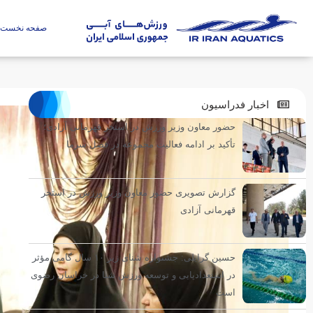
صفحه نخست
اخبار فدراسیون
حضور معاون وزیر ورزش در استخر قهرمانی آزادی؛
تأکید بر ادامه فعالیت مجموعه در فصل سرما
گزارش تصویری حضور معاون وزیر ورزش در استخر
قهرمانی آزادی
حسین گرایلی: جشنواره شنای زیر ۱۰ سال گامی مؤثر
در استعدادیابی و توسعه ورزش شنا در خراسان رضوی
است