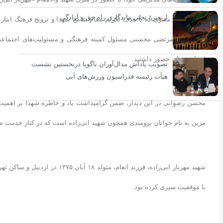
اربعین؛ تجلی ماندگاری راه حق و آزادگی
در این دیدار معنوی که با هدف تکریم مقام شامخ شهدا و ترویج فرهنگ ایث
فدراسیون، مرتضی محسنی مسئول کمیته فرهنگی و مسئولیت‌های اجتماعی
استان تهران حضور داشتند.
تصویب پاداش مدال‌آوران ناگویا درنخستین نشست
هیأت رئیسه فدراسیون ورزش‌های آبی
محسن رضوانی در این دیدار، ضمن گرامیداشت یاد و خاطره شهدا بر اهمیت پ
مزین به نام جوانان برومندی همچون شهید ابی‌زاده است که در کنار خدمت ص
با موفقیت سپری کرده بود.