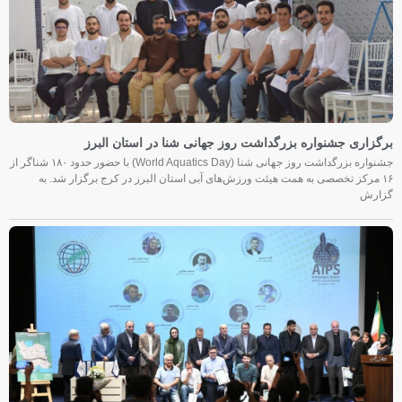
برگزاری جشنواره بزرگداشت روز جهانی شنا در استان البرز
جشنواره بزرگداشت روز جهانی شنا (World Aquatics Day) با حضور حدود ۱۸۰ شناگر از
۱۶ مرکز تخصصی به همت هیئت ورزش‌های آبی استان البرز در کرج برگزار شد. به
گزارش