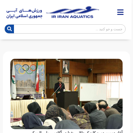
آغاز دومین دوره کلینیک طلایی شنا در آکادمی ملی المپیک