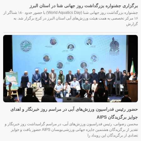
برگزاری جشنواره بزرگداشت روز جهانی شنا در استان البرز
جشنواره بزرگداشت روز جهانی شنا (World Aquatics Day) با حضور حدود ۱۸۰ شناگر از
۱۶ مرکز تخصصی به همت هیئت ورزش‌های آبی استان البرز در کرج برگزار شد. به
گزارش
حضور رئیس فدراسیون ورزش‌های آبی در مراسم روز خبرنگار و اهدای
جوایز برگزیدگان AIPS
محسن رضوانی، رئیس فدراسیون ورزش‌های آبی، در مراسم گرامیداشت روز خبرنگار و
تقدیر از برگزیدگان هشتمین جایزه جهانی ورزشی‌نویسان AIPS حضور یافت و جوایز
تعدادی از برگزیدگان این رویداد را