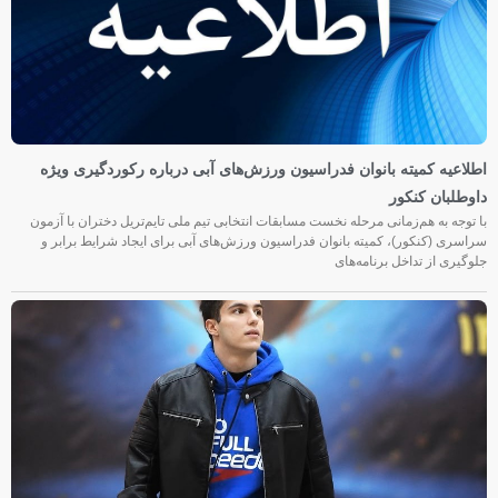
اطلاعیه کمیته بانوان فدراسیون ورزش‌های آبی درباره رکوردگیری ویژه
داوطلبان کنکور
با توجه به هم‌زمانی مرحله نخست مسابقات انتخابی تیم ملی تایم‌تریل دختران با آزمون
سراسری (کنکور)، کمیته بانوان فدراسیون ورزش‌های آبی برای ایجاد شرایط برابر و
جلوگیری از تداخل برنامه‌های