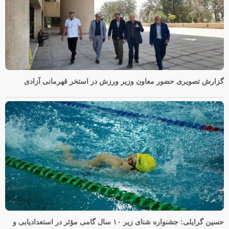
گزارش تصویری حضور معاون وزیر ورزش در استخر قهرمانی آزادی
حسین گرایلی: جشنواره شنای زیر ۱۰ سال گامی مؤثر در استعدادیابی و