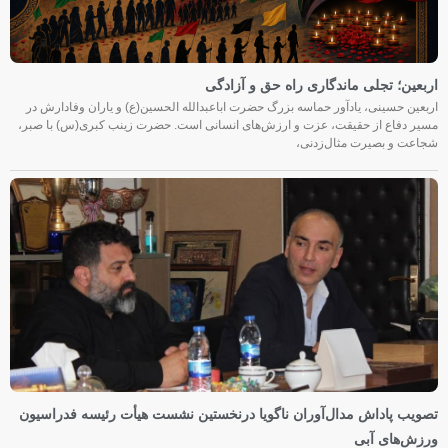
اربعین؛ تجلی ماندگاری راه حق و آزادگی
اربعین حسینی، یادآور حماسه بزرگ حضرت اباعبدالله الحسین(ع) و یاران وفادارش در
مسیر دفاع از حقیقت، عزت و ارزش‌های انسانی است. حضرت زینب کبری(س) با صبر،
شجاعت و بصیرت مثال‌زدنی،
تصویب پاداش مدال‌آوران ناگویا درنخستین نشست هیأت رئیسه فدراسیون
ورزش‌های آبی