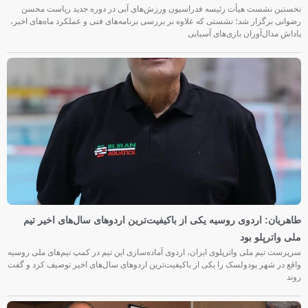
نخستین نشست هیأت رئیسه فدراسیون ورزش‌های آبی در دوره جدید ریاست محسن
رضوانی برگزار شد؛ نشستی که علاوه بر بررسی برنامه‌های فنی و عملکرد ماه‌های اخیر،
پاداش مدال‌آوران بازی‌های آسیایی
طاهریان: اردوی روسیه یکی از باکیفیت‌ترین اردوهای سال‌های اخیر تیم
ملی واترپلو بود
سرپرست تیم ملی واترپلوی ایران، اردوی آماده‌سازی این تیم در کمپ تیم‌های ملی روسیه
واقع در شهر پودولسک را یکی از باکیفیت‌ترین اردوهای سال‌های اخیر توصیف کرد و گفت
روند