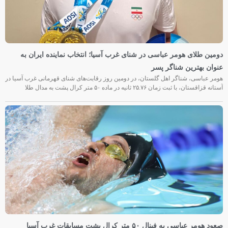
دومین طلای هومر عباسی در شنای غرب آسیا؛ انتخاب نماینده ایران به
عنوان بهترین شناگر پسر
هومر عباسی، شناگر اهل گلستان، در دومین روز رقابت‌های شنای قهرمانی غرب آسیا در
آستانه قزاقستان، با ثبت زمان ۲۵.۷۶ ثانیه در ماده ۵۰ متر کرال پشت به مدال طلا
صعود هومر عباسی به فینال ۵۰ متر کرال پشت مسابقات غرب آسیا