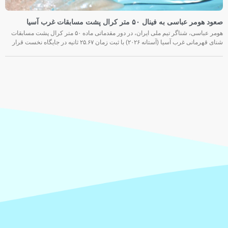
صعود هومر عباسی به فینال ۵۰ متر کرال پشت مسابقات غرب آسیا
هومر عباسی، شناگر تیم ملی ایران، در دور مقدماتی ماده ۵۰ متر کرال پشت مسابقات
شنای قهرمانی غرب آسیا (آستانه ۲۰۲۶) با ثبت زمان ۲۵.۶۷ ثانیه در جایگاه نخست قرار