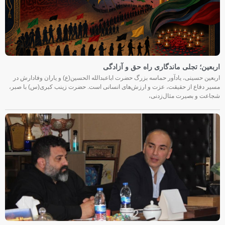
اربعین؛ تجلی ماندگاری راه حق و آزادگی
اربعین حسینی، یادآور حماسه بزرگ حضرت اباعبدالله الحسین(ع) و یاران وفادارش در
مسیر دفاع از حقیقت، عزت و ارزش‌های انسانی است. حضرت زینب کبری(س) با صبر،
شجاعت و بصیرت مثال‌زدنی،