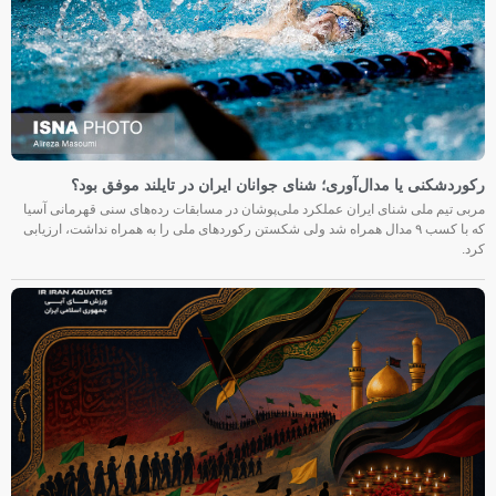
رکوردشکنی یا مدال‌آوری؛ شنای جوانان ایران در تایلند موفق بود؟
مربی تیم ملی شنای ایران عملکرد ملی‌پوشان در مسابقات رده‌های سنی قهرمانی آسیا
که با کسب ۹ مدال همراه شد ولی شکستن رکوردهای ملی را به همراه نداشت، ارزیابی
کرد.