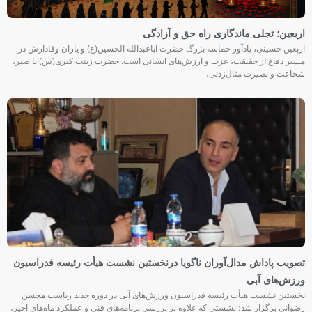
اربعین؛ تجلی ماندگاری راه حق و آزادگی
اربعین حسینی، یادآور حماسه بزرگ حضرت اباعبدالله الحسین(ع) و یاران وفادارش در
مسیر دفاع از حقیقت، عزت و ارزش‌های انسانی است. حضرت زینب کبری(س) با صبر،
شجاعت و بصیرت مثال‌زدنی،
تصویب پاداش مدال‌آوران ناگویا درنخستین نشست هیأت رئیسه فدراسیون
ورزش‌های آبی
نخستین نشست هیأت رئیسه فدراسیون ورزش‌های آبی در دوره جدید ریاست محسن
رضوانی برگزار شد؛ نشستی که علاوه بر بررسی برنامه‌های فنی و عملکرد ماه‌های اخیر،