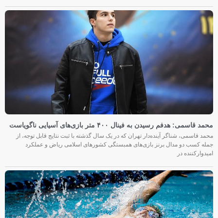
محمد قاسمی: هدفم رسیدن به فینال ۴۰۰ متر بازی‌های آسیایی ناگویاست
محمد قاسمی، شناگر آینده‌دار تهران که در یک سال گذشته با ثبت نتایج قابل توجه، از
جمله کسب دو مدال برنز بازی‌های همبستگی کشورهای اسلامی ریاض و عملکرد
امیدوارکننده در