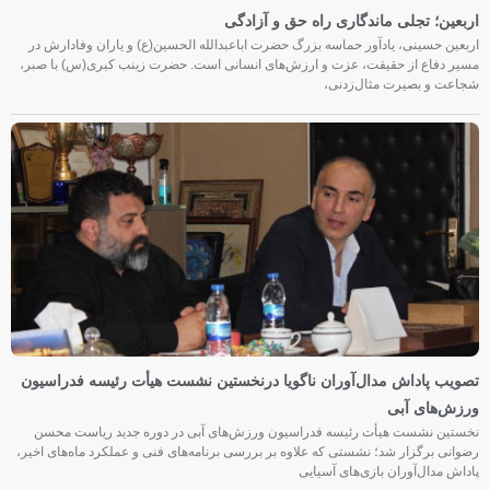
اربعین؛ تجلی ماندگاری راه حق و آزادگی
اربعین حسینی، یادآور حماسه بزرگ حضرت اباعبدالله الحسین(ع) و یاران وفادارش در
مسیر دفاع از حقیقت، عزت و ارزش‌های انسانی است. حضرت زینب کبری(س) با صبر،
شجاعت و بصیرت مثال‌زدنی،
تصویب پاداش مدال‌آوران ناگویا درنخستین نشست هیأت رئیسه فدراسیون
ورزش‌های آبی
نخستین نشست هیأت رئیسه فدراسیون ورزش‌های آبی در دوره جدید ریاست محسن
رضوانی برگزار شد؛ نشستی که علاوه بر بررسی برنامه‌های فنی و عملکرد ماه‌های اخیر،
پاداش مدال‌آوران بازی‌های آسیایی