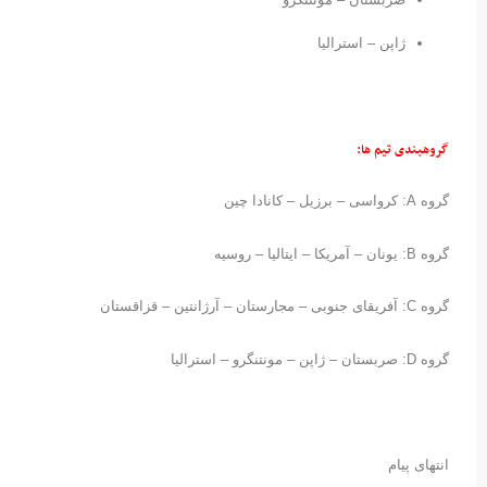
ژاپن – استرالیا
گروهبندی تیم ها:
گروه A: کرواسی – برزیل – کانادا چین
گروه B: یونان – آمریکا – ایتالیا – روسیه
گروه C: آفریقای جنوبی – مجارستان – آرژانتین – قزاقستان
گروه D: صربستان – ژاپن – مونتنگرو – استرالیا
انتهای پیام