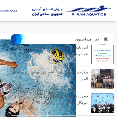
صفحه نخست
اخبار فدراسیون
آیین نامه مسابقه شنای آبهای آزاد – آقایان – جام
شهدای ناوچه دنا
برگزاری جشنواره بزرگداشت روز جهانی شنا در استان
البرز
حضور رئیس فدراسیون ورزش‌های آبی در مراسم روز
خبرنگار و اهدای جوایز برگزیدگان AIPS