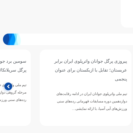
ان برابر
سومین برد جوانان واترپلوی ایران با شکست
ی عنوان
پرگل سریلانکا/ نوبت به قزاقستان رسید
تیم ملی واترپلوی جوانان ایران در چهارمین دیدار خود از
مرحله گروهی دوازدهمین دوره مسابقات قهرمانی
رقابت‌های
رده‌های سنی ورزش‌های آبی…
های سنی