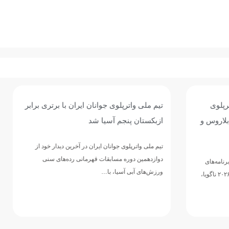
وی جوانان ایران با برتری برابر
پیروزی پرگل جوانان واترپلوی ایر
 آسیا شد
عربستان؛ تقابل با ازبکستان برا
پنجمی
وانان ایران در آخرین دیدار خود از
مسابقات قهرمانی رده‌های سنی
تیم ملی واترپلوی جوانان ایران در ادامه 
ا، با…
دوازدهمین دوره مسابقات قهرمانی رده‌
ورزش‌های آبی آسیا، با ارائه نمایشی…