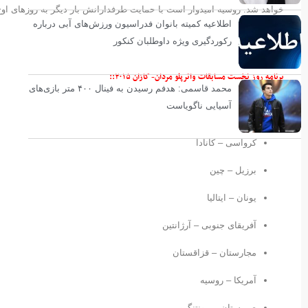
خواهد شد. روسیه امیدوار است با حمایت طرفدارانش بار دیگر به روزهای اوج 
اطلاعیه کمیته بانوان فدراسیون ورزش‌های آبی درباره
رکوردگیری ویژه داوطلبان کنکور
برنامه روز نخست مسابقات واترپلو مردان- کازان ۲۰۱۵::
محمد قاسمی: هدفم رسیدن به فینال ۴۰۰ متر بازی‌های
آسیایی ناگویاست
کرواسی – کانادا
برزیل – چین
یونان – ایتالیا
آفریقای جنوبی – آرژانتین
مجارستان – قزاقستان
آمریکا – روسیه
صربستان – مونتنگرو