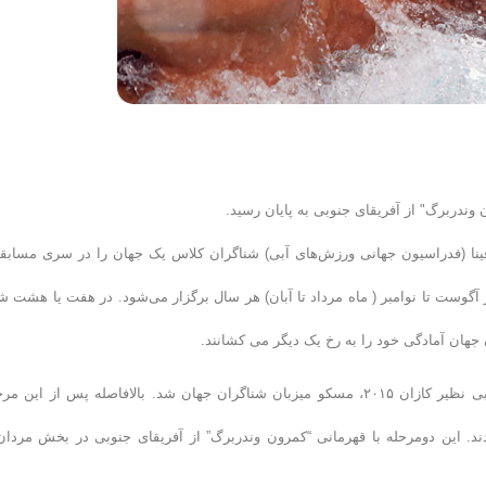
ندربرگ" از آفریقای جنوبی به پایان رسید.
زارش روابط عمومی فدراسیون شنا، شیرجه و واترپلو؛ از سال ۱۹۷۹، فینا (فدراسیون جهانی ورزش‌های آبی) شناگران کلاس یک جهان را در سری مسا
 آگوست تا نوامبر ( ماه مرداد تا آبان) هر سال برگزار می‌شود. در هفت یا هشت ش
ن جهان آمادگی خود را به رخ یک دیگر می کشانند.
نسخه ۲۰۱۵ این جام در اروپا برنامه ریزی و آغاز شد. پس از رقابت های بی نظیر کازان ۲۰۱۵، مسکو میزبان شناگران جهان شد. بالافاصله پس از این
ندند. این دومرحله با قهرمانی “کمرون وندربرگ” از آفریقای جنوبی در بخش مردان