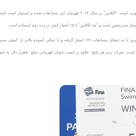
در بخش مردان رقابت اصلی بین “وندربرگ” و “لکلاس” شناگران آفریقای جنوبی است. “لکلاس” در سال ۲۰۱۴ قهرمان این مسابقات شده و امیدوار اس
در بخش زنان هم بانوی آهنی مثل سال گذشته بی رقیب است. “کاتینکا هوسزو” تا به اینجای مسابقات ۱۶۲ امتیاز گرفته و با خیالی آسوده بالاتر از “امیلی
استرالیایی ایستاده است. “سیبوم” تا پایان مرحله دوم ۱۱۱ امتیاز کسب کرده است. نفرات برتر هر پکیج، علاوه بر کسب عنوان قهرمانی مب