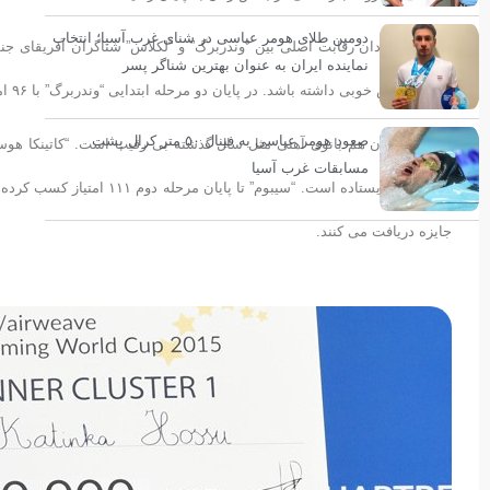
دومین طلای هومر عباسی در شنای غرب آسیا؛ انتخاب
نماینده ایران به عنوان بهترین شناگر پسر
هم درخشش خوبی داشته باشد. در پایان دو مرحله ابتدایی “وندربرگ” با ۹۶ امتیاز صدرنشین است و “چد لکلاس” با ۱۵ امتیاز کمتر در رده دوم ایستاده است.
صعود هومر عباسی به فینال ۵۰ متر کرال پشت
مسابقات غرب آسیا
جایزه دریافت می کنند.