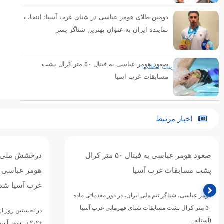
دومین طلای هومر عباسی در شنای غرب آسیا؛ انتخاب
نماینده ایران به عنوان بهترین شناگر پسر
انتهای پیام
صعود هومر عباسی به فینال ۵۰ متر کرال پشت
پرینت مطلب
مسابقات غرب آسیا
اخبار مرتبط
درخشش ملی‌پوش ایران در استخر آستانه؛
حضور هومر ع
هومر عباسی قهرمان ۱۰۰ متر کرال پشت
آسیا؛
غرب آسیا شد
هومر عباسی شناگ
در نخستین روز از رقابت‌های شنای قهرمانی غرب آسیا
mming Championships
۲۰۲۶ در شهر آستانه قزاقستان، هومر عباسی ملی‌پوش