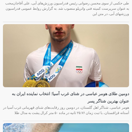
طی حکمی از سوی محسن رضوانی رئیس فدراسیون ورزش‌های آبی، علی آقاجان‌محب
به عنوان سرپرست کمیته فنی واترپلو منصوب شد. به گزارش روابط عمومی فدراسیون
ورزشهای آبی، در متن این
دومین طلای هومر عباسی در شنای غرب آسیا؛ انتخاب نماینده ایران به
عنوان بهترین شناگر پسر
هومر عباسی، شناگر اهل گلستان، در دومین روز رقابت‌های شنای قهرمانی غرب آسیا در
آستانه قزاقستان، با ثبت زمان ۲۵.۷۶ ثانیه در ماده ۵۰ متر کرال پشت به مدال طلا