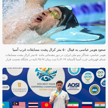
صعود هومر عباسی به فینال ۵۰ متر کرال پشت مسابقات غرب آسیا
هومر عباسی، شناگر تیم ملی ایران، در دور مقدماتی ماده ۵۰ متر کرال پشت مسابقات
شنای قهرمانی غرب آسیا (آستانه ۲۰۲۶) با ثبت زمان ۲۵.۶۷ ثانیه در جایگاه نخست قرار