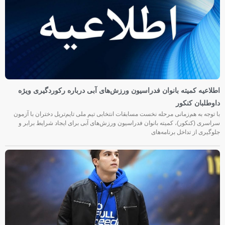
اطلاعیه کمیته بانوان فدراسیون ورزش‌های آبی درباره رکوردگیری ویژه
داوطلبان کنکور
با توجه به هم‌زمانی مرحله نخست مسابقات انتخابی تیم ملی تایم‌تریل دختران با آزمون
سراسری (کنکور)، کمیته بانوان فدراسیون ورزش‌های آبی برای ایجاد شرایط برابر و
جلوگیری از تداخل برنامه‌های