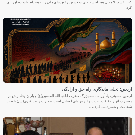
که با کسب ۹ مدال همراه شد ولی شکستن رکوردهای ملی را به همراه نداشت، ارزیابی
کرد.
اربعین؛ تجلی ماندگاری راه حق و آزادگی
اربعین حسینی، یادآور حماسه بزرگ حضرت اباعبدالله الحسین(ع) و یاران وفادارش در
مسیر دفاع از حقیقت، عزت و ارزش‌های انسانی است. حضرت زینب کبری(س) با صبر،
شجاعت و بصیرت مثال‌زدنی،