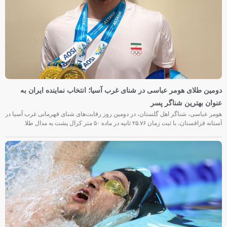
دومین طلای هومر عباسی در شنای غرب آسیا؛ انتخاب نماینده ایران به
عنوان بهترین شناگر پسر
هومر عباسی، شناگر اهل گلستان، در دومین روز رقابت‌های شنای قهرمانی غرب آسیا در
آستانه قزاقستان، با ثبت زمان ۲۵.۷۶ ثانیه در ماده ۵۰ متر کرال پشت به مدال طلا