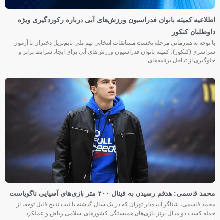
اطلاعیه کمیته بانوان فدراسیون ورزش‌های آبی درباره رکوردگیری ویژه
داوطلبان کنکور
با توجه به هم‌زمانی مرحله نخست مسابقات انتخابی تیم ملی تایم‌تریل دختران با آزمون
سراسری (کنکور)، کمیته بانوان فدراسیون ورزش‌های آبی برای ایجاد شرایط برابر و
جلوگیری از تداخل برنامه‌های
محمد قاسمی: هدفم رسیدن به فینال ۴۰۰ متر بازی‌های آسیایی ناگویاست
محمد قاسمی، شناگر آینده‌دار تهران که در یک سال گذشته با ثبت نتایج قابل توجه، از
جمله کسب دو مدال برنز بازی‌های همبستگی کشورهای اسلامی ریاض و عملکرد