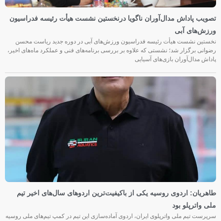
تصویب پاداش مدال‌آوران ناگویا درنخستین نشست هیأت رئیسه فدراسیون
ورزش‌های آبی
نخستین نشست هیأت رئیسه فدراسیون ورزش‌های آبی در دوره جدید ریاست محسن
رضوانی برگزار شد؛ نشستی که علاوه بر بررسی برنامه‌های فنی و عملکرد ماه‌های اخیر،
پاداش مدال‌آوران بازی‌های آسیایی
طاهریان: اردوی روسیه یکی از باکیفیت‌ترین اردوهای سال‌های اخیر تیم
ملی واترپلو بود
سرپرست تیم ملی واترپلوی ایران، اردوی آماده‌سازی این تیم در کمپ تیم‌های ملی روسیه