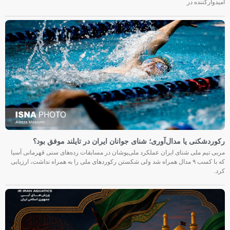
امیدوارکننده در
رکوردشکنی یا مدال‌آوری؛ شنای جوانان ایران در تایلند موفق بود؟
مربی تیم ملی شنای ایران عملکرد ملی‌پوشان در مسابقات رده‌های سنی قهرمانی آسیا
که با کسب ۹ مدال همراه شد ولی شکستن رکوردهای ملی را به همراه نداشت، ارزیابی
کرد.