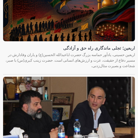
اربعین؛ تجلی ماندگاری راه حق و آزادگی
اربعین حسینی، یادآور حماسه بزرگ حضرت اباعبدالله الحسین(ع) و یاران وفادارش در
مسیر دفاع از حقیقت، عزت و ارزش‌های انسانی است. حضرت زینب کبری(س) با صبر،
شجاعت و بصیرت مثال‌زدنی،