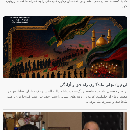
که با کسب ۹ مدال همراه شد ولی شکستن رکوردهای ملی را به همراه نداشت، ارزیابی
کرد.
اربعین؛ تجلی ماندگاری راه حق و آزادگی
اربعین حسینی، یادآور حماسه بزرگ حضرت اباعبدالله الحسین(ع) و یاران وفادارش در
مسیر دفاع از حقیقت، عزت و ارزش‌های انسانی است. حضرت زینب کبری(س) با صبر،
شجاعت و بصیرت مثال‌زدنی،