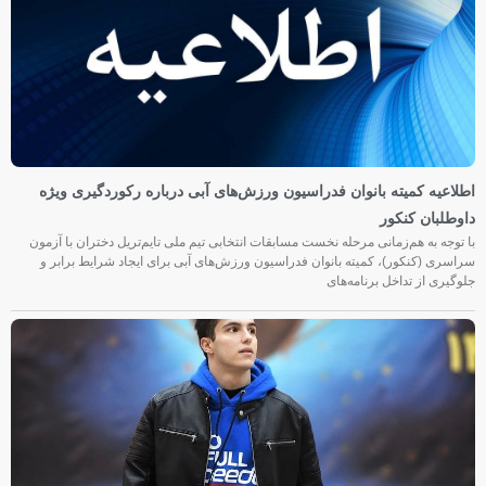
اطلاعیه کمیته بانوان فدراسیون ورزش‌های آبی درباره رکوردگیری ویژه
داوطلبان کنکور
با توجه به هم‌زمانی مرحله نخست مسابقات انتخابی تیم ملی تایم‌تریل دختران با آزمون
سراسری (کنکور)، کمیته بانوان فدراسیون ورزش‌های آبی برای ایجاد شرایط برابر و
جلوگیری از تداخل برنامه‌های