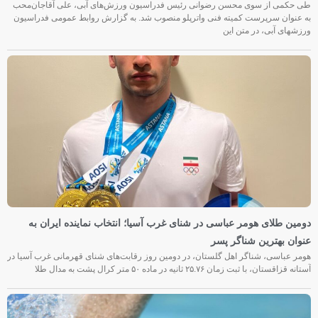
طی حکمی از سوی محسن رضوانی رئیس فدراسیون ورزش‌های آبی، علی آقاجان‌محب
به عنوان سرپرست کمیته فنی واترپلو منصوب شد. به گزارش روابط عمومی فدراسیون
ورزشهای آبی، در متن این
دومین طلای هومر عباسی در شنای غرب آسیا؛ انتخاب نماینده ایران به
عنوان بهترین شناگر پسر
هومر عباسی، شناگر اهل گلستان، در دومین روز رقابت‌های شنای قهرمانی غرب آسیا در
آستانه قزاقستان، با ثبت زمان ۲۵.۷۶ ثانیه در ماده ۵۰ متر کرال پشت به مدال طلا