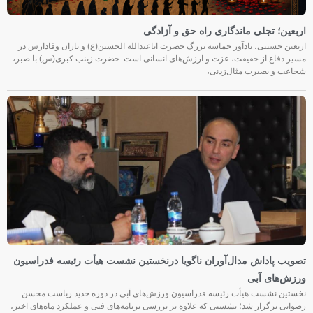
اربعین؛ تجلی ماندگاری راه حق و آزادگی
اربعین حسینی، یادآور حماسه بزرگ حضرت اباعبدالله الحسین(ع) و یاران وفادارش در
مسیر دفاع از حقیقت، عزت و ارزش‌های انسانی است. حضرت زینب کبری(س) با صبر،
شجاعت و بصیرت مثال‌زدنی،
تصویب پاداش مدال‌آوران ناگویا درنخستین نشست هیأت رئیسه فدراسیون
ورزش‌های آبی
نخستین نشست هیأت رئیسه فدراسیون ورزش‌های آبی در دوره جدید ریاست محسن
رضوانی برگزار شد؛ نشستی که علاوه بر بررسی برنامه‌های فنی و عملکرد ماه‌های اخیر،