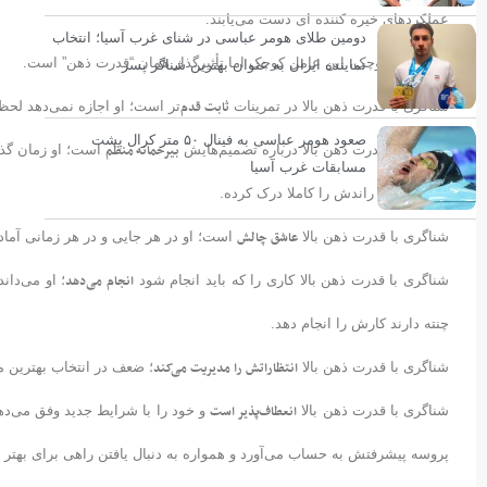
عملکردهای خیره کننده ای دست می‌یابند.
دومین طلای هومر عباسی در شنای غرب آسیا؛ انتخاب
این عامل کوچک، این عامل کوچک اما تأثیرگذار همان “قدرت ذهن” است.
نماینده ایران به عنوان بهترین شناگر پسر
ثابت قدم‌
شناگری با قدرت ذهن بالا در تمرینات
تر است؛ او اجازه نمی‌دهد لحظ
صعود هومر عباسی به فینال ۵۰ متر کرال پشت
بیرحمانه منظم
شناگری با قدرت ذهن بالا درباره تصمیم‌هایش
است؛ او زمان گذا
مسابقات غرب آسیا
به عقب می راندش را کاملا درک کرده.
عاشق چالش
شناگری با قدرت ذهن بالا
است؛ او در هر جایی و در هر زمانی آمادگ
انجام می‌دهد
شناگری با قدرت ذهن بالا کاری را که باید انجام شود
؛ او می‌دا
چنته دارند کارش را انجام دهد.
انتظاراتش را مدیریت می‌کند
شناگری با قدرت ذهن بالا
؛ ضعف در انتخاب بهترین م
انعطاف‌پذیر است
شناگری با قدرت ذهن بالا
و خود را با شرایط جدید وفق می‌دهد
پروسه پیشرفتش به حساب می‌آورد و همواره به دنبال یافتن راهی برای بهت