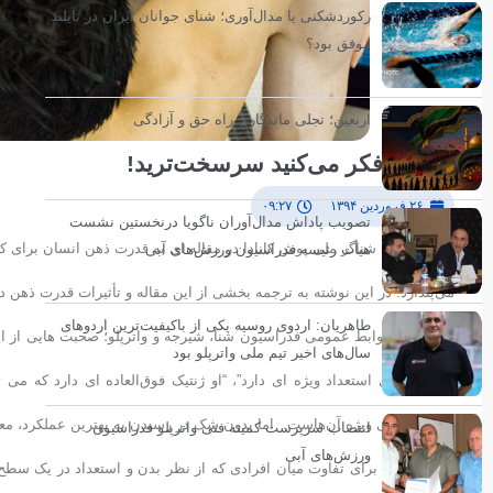
رکوردشکنی یا مدال‌آوری؛ شنای جوانان ایران در تایلند
موفق بود؟
اربعین؛ تجلی ماندگاری راه حق و آزادگی
از آنچه فکر می‌کنید سرسخت‌ترید!
۲۶ فروردین ۱۳۹۴
۰۹:۲۷
تصویب پاداش مدال‌آوران ناگویا درنخستین نشست
اولیویر لروی شناگر ملی پوش کانادا در مقاله ای به قدرت ذهن انسان برای کس
هیأت رئیسه فدراسیون ورزش‌های آبی
می‌پندارد. در این نوشته به ترجمه بخشی از این مقاله و تأثیرات قدرت ذهن د
طاهریان: اردوی روسیه یکی از باکیفیت‌ترین اردوهای
به گزارش روابط عمومی فدراسیون شنا، شیرجه و واترپلو؛ صحبت هایی از ای
سال‌های اخیر تیم ملی واترپلو بود
از نظر بدنی استعداد ویژه ای دارد”، “او ژنتیک فوق‌العاده ای دارد که می
آناتومی بدنی ویژه آن‌هاست. اما بدون شک در رسیدن به بهترین عملکرد، معادل
انتصاب سرپرست کمیته فنی واترپلو فدراسیون
ورزش‌های آبی
قطعا عاملی برای تفاوت میان افرادی که از نظر بدن و استعداد در یک سطح 