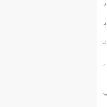
که
که
رگ
از
· آزمون دوم مربوط به دقت بود. هر شناگر سه بار طول استخر را شنا کرد و اقدام به شوت زنی از جهات مختلف کرد. ورزشکاران موفقیتی نزدیک به ۳۱.۸%