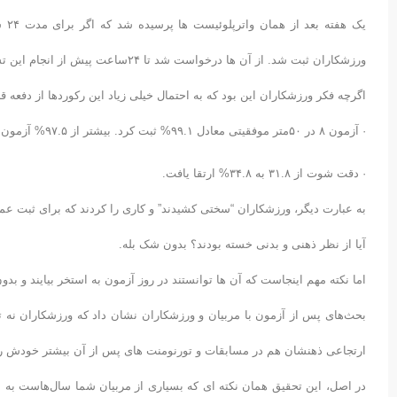
یک 
ورزشکاران ثبت شد. از آن ها درخواست شد تا ۲۴ساعت پیش از انجام این تست بیدار باشند و سر تمرین ساعت ۵صبح حاضر شوند.
اگرچه فکر ورزشکاران این بود که به احتمال خیلی زیاد این رکوردها از دفعه ق
· آزمون ۸ در ۵۰متر موفقیتی معادل ۹۹.۱% ثبت کرد. بیشتر از ۹۷.۵% آزمون قبلی.
· دقت شوت از ۳۱.۸ به ۳۴.۸% ارتقا یافت.
به عبارت دیگر، ورزشکاران “سختی کشیدند” و کاری را کردند که برای ثبت عمل
آیا از نظر ذهنی و بدنی خسته بودند؟ بدون شک بله.
اما نکته مهم اینجاست که آن ها توانستند در روز آزمون به استخر بیایند و ب
بحث‌های پس از آزمون با مربیان و ورزشکاران نشان داد که ورزشکاران نه ت
ارتجاعی ذهنشان هم در مسابقات و تورنومنت های پس از آن بیشتر خودش را 
در اصل، این تحقیق همان نکته ای که بسیاری از مربیان شما سال‌هاست به شما 