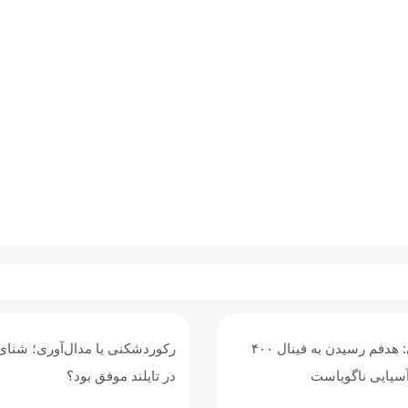
محمد قاسمی: هدفم رسیدن به فینال ۴۰۰
رکوردشکنی یا مدال‌آوری؛ شنای 
آسیایی ناگویاست
در تایلند موفق بود؟