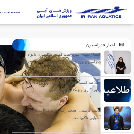
صفحه نخست
اخبار فدراسیون
کیمیا احمدی سرپرست کمیته شنا هنری بانوان
فدراسیون ورزش‌های آبی شد
اطلاعیه کمیته بانوان فدراسیون ورزش‌های آبی درباره
رکوردگیری ویژه داوطلبان کنکور
محمد قاسمی: هدفم رسیدن به فینال ۴۰۰ متر بازی‌های
آسیایی ناگویاست