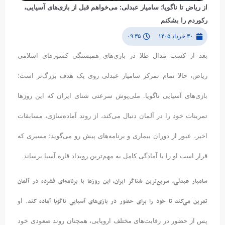
از ریاض تا ناگویا؛ سامیار عبدلی: می‌خواهم قبل از بازی‌های آسیایی،
رکوردم را بشکنم
۳۰ خرداد ۱۴۰۵
۰۹:۳۵
بعد از کسب مدال طلا در بازی‌های همبستگی کشورهای اسلامی
ریاض، حالا تمام تمرکز سامیار عبدلی روی یک هدف بزرگ‌تر است؛
بازی‌های آسیایی ناگویا. ملی‌پوش سرعتی شنای ایران که این روزها
تمرینات خود را در آلمان دنبال می‌کند، از روند آماده‌سازی، مسابقات
اخیر، عبور از دوران بیماری و برنامه‌های پیش رو می‌گوید؛ مسیری که
قرار است او را با آمادگی کامل به مهم‌ترین رویداد قاره آسیا برساند.
سامیار
عبدلی،
سریع‌ترین
شناگر
ایران،
این
روزها
با
برنامه‌ای
فشرده
در
آلمان
تمرین
می‌کند
تا
خود
را
برای
حضور
در
بازی‌های
آسیایی
ناگویا
آماده
کند
. او
پس از حضور در رقابت‌های مختلف اروپایی، همچنان روند صعودی خود