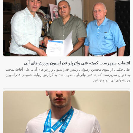
انتصاب سرپرست کمیته فنی واترپلو فدراسیون ورزش‌های آبی
طی حکمی از سوی محسن رضوانی رئیس فدراسیون ورزش‌های آبی، علی آقاجان‌محب
به عنوان سرپرست کمیته فنی واترپلو منصوب شد. به گزارش روابط عمومی فدراسیون
ورزشهای آبی، در متن این