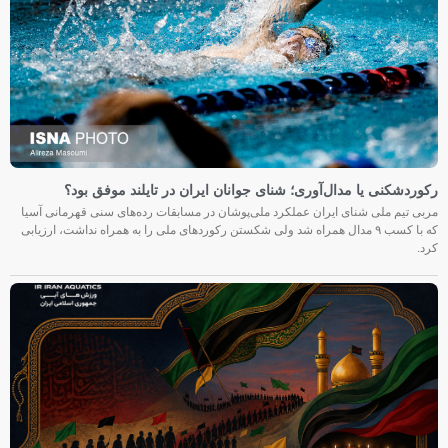
رکوردشکنی یا مدال‌آوری؛ شنای جوانان ایران در تایلند موفق بود؟
مربی تیم ملی شنای ایران عملکرد ملی‌پوشان در مسابقات رده‌های سنی قهرمانی آسیا
که با کسب ۹ مدال همراه شد ولی شکستن رکوردهای ملی را به همراه نداشت، ارزیابی
کرد.