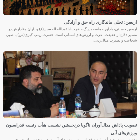
اربعین؛ تجلی ماندگاری راه حق و آزادگی
اربعین حسینی، یادآور حماسه بزرگ حضرت اباعبدالله الحسین(ع) و یاران وفادارش در
مسیر دفاع از حقیقت، عزت و ارزش‌های انسانی است. حضرت زینب کبری(س) با صبر،
شجاعت و بصیرت مثال‌زدنی،
تصویب پاداش مدال‌آوران ناگویا درنخستین نشست هیأت رئیسه فدراسیون
ورزش‌های آبی
نخستین نشست هیأت رئیسه فدراسیون ورزش‌های آبی در دوره جدید ریاست محسن