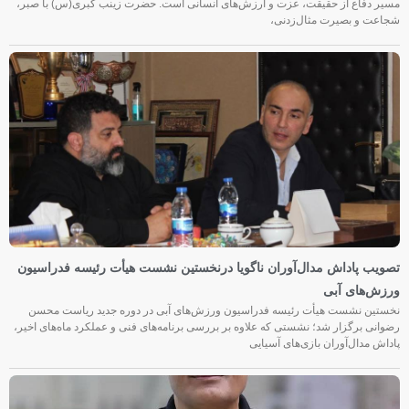
مسیر دفاع از حقیقت، عزت و ارزش‌های انسانی است. حضرت زینب کبری(س) با صبر،
شجاعت و بصیرت مثال‌زدنی،
تصویب پاداش مدال‌آوران ناگویا درنخستین نشست هیأت رئیسه فدراسیون
ورزش‌های آبی
نخستین نشست هیأت رئیسه فدراسیون ورزش‌های آبی در دوره جدید ریاست محسن
رضوانی برگزار شد؛ نشستی که علاوه بر بررسی برنامه‌های فنی و عملکرد ماه‌های اخیر،
پاداش مدال‌آوران بازی‌های آسیایی