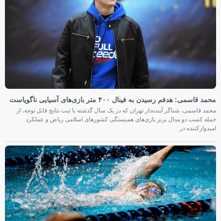
محمد قاسمی: هدفم رسیدن به فینال ۴۰۰ متر بازی‌های آسیایی ناگویاست
محمد قاسمی، شناگر آینده‌دار تهران که در یک سال گذشته با ثبت نتایج قابل توجه، از
جمله کسب دو مدال برنز بازی‌های همبستگی کشورهای اسلامی ریاض و عملکرد
امیدوارکننده در