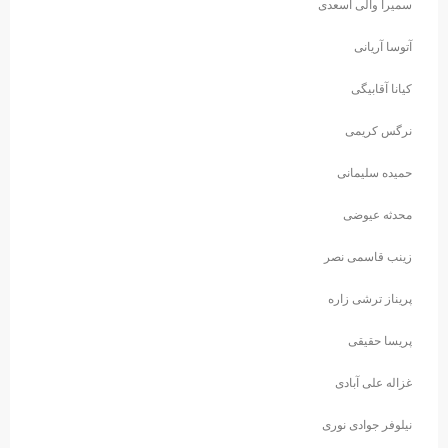
سمیرا والی اسعدی
آتوسا آریانی
کیانا آقابیگی
نرگس کریمی
حمیده سلیمانی
محدثه عیوضی
زینب قاسمی نصر
پریناز ترشی زاره
پریسا حقیقی
غزاله علی آبادی
نیلوفر جوادی نوری