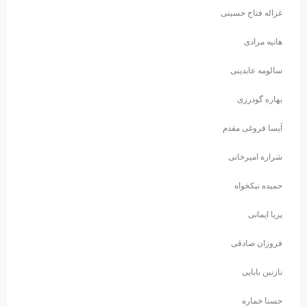
غزاله فتاح حسینی
هانیه مرادی
سالومه عابدینی
بهاره گودرزی
آیسا فروغی مقدم
شراره امیرخانی
حمیده نیکخواه
پریا ایمانی
فروزان صادقی
نازنین بابایی
حسنا خماره