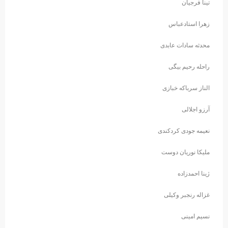
تینا فرجیان
زهرا استادعباس
محدثه سادات عابدی
راحله رحیم بیگی
الناز سرباکه خبازی
آرزو اجلالی
نعیمه جودی کردکندی
ملیکا نوریان دوست
ژینا احمدزاده
غزاله رنجبر وکیلی
نسیم امینی