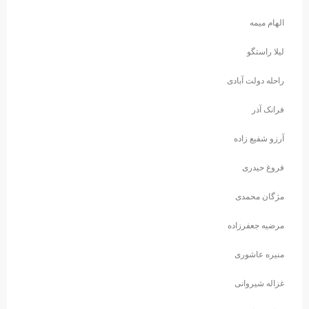
الهام میمه
لیلا راستگو
راحله دولت آبادی
فرانک آذر
آرزو شفیع زاده
فروغ حیدری
مژگان محمدی
مرضیه جعفرزاده
منیره عاشوری
غزاله شیروانی