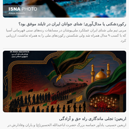
رکوردشکنی یا مدال‌آوری؛ شنای جوانان ایران در تایلند موفق بود؟
مربی تیم ملی شنای ایران عملکرد ملی‌پوشان در مسابقات رده‌های سنی قهرمانی آسیا
که با کسب ۹ مدال همراه شد ولی شکستن رکوردهای ملی را به همراه نداشت، ارزیابی
کرد.
اربعین؛ تجلی ماندگاری راه حق و آزادگی
اربعین حسینی، یادآور حماسه بزرگ حضرت اباعبدالله الحسین(ع) و یاران وفادارش در