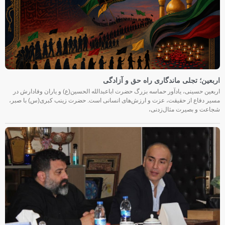
اربعین؛ تجلی ماندگاری راه حق و آزادگی
اربعین حسینی، یادآور حماسه بزرگ حضرت اباعبدالله الحسین(ع) و یاران وفادارش در
مسیر دفاع از حقیقت، عزت و ارزش‌های انسانی است. حضرت زینب کبری(س) با صبر،
شجاعت و بصیرت مثال‌زدنی،