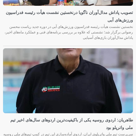
تصویب پاداش مدال‌آوران ناگویا درنخستین نشست هیأت رئیسه فدراسیون
ورزش‌های آبی
نخستین نشست هیأت رئیسه فدراسیون ورزش‌های آبی در دوره جدید ریاست محسن
رضوانی برگزار شد؛ نشستی که علاوه بر بررسی برنامه‌های فنی و عملکرد ماه‌های اخیر،
پاداش مدال‌آوران بازی‌های آسیایی
طاهریان: اردوی روسیه یکی از باکیفیت‌ترین اردوهای سال‌های اخیر تیم
ملی واترپلو بود
سرپرست تیم ملی واترپلوی ایران، اردوی آماده‌سازی این تیم در کمپ تیم‌های ملی روسیه