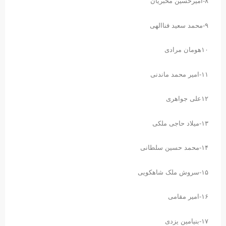
۸-امیرحسین مخبریان
۹-محمد سعید فناالهی
۱۰هومان مرادی
۱۱-امیر محمد ماندنی
۱۲علی جواهری
۱۳-میلاد حاجی ملکی
۱۴-محمد حسین سلطانی
۱۵-سروش ملک شاهکویی
۱۶-امیر مقامی
۱۷-بنیامین یزدی