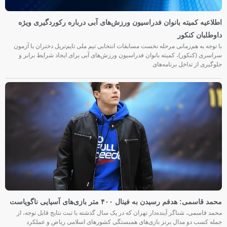
اطلاعیه کمیته بانوان فدراسیون ورزش‌های آبی درباره رکوردگیری ویژه
داوطلبان کنکور
با توجه به هم‌زمانی مرحله نخست مسابقات انتخابی تیم ملی تایم‌تریل دختران با آزمون
سراسری (کنکور)، کمیته بانوان فدراسیون ورزش‌های آبی برای ایجاد شرایط برابر و
جلوگیری از تداخل برنامه‌های
محمد قاسمی: هدفم رسیدن به فینال ۴۰۰ متر بازی‌های آسیایی ناگویاست
محمد قاسمی، شناگر آینده‌دار تهران که در یک سال گذشته با ثبت نتایج قابل توجه، از
جمله کسب دو مدال برنز بازی‌های همبستگی کشورهای اسلامی ریاض و عملکرد