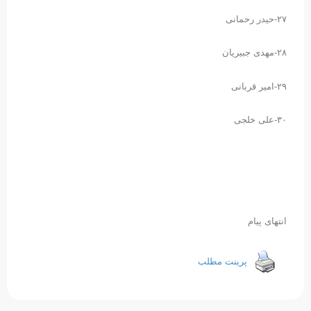
۲۷-حیدر رحمانی
۲۸-مهدی جبیریان
۲۹-امیر قربانی
۳۰-علی خلجی
انتهای پیام
پرینت مطلب