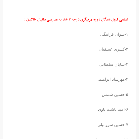
اسامی قبول شدگان دوره مربیگری درجه ۳ شنا به مدرسی دانیال خاکبان :
۱-سوان قرابیگی
۲-کسری عشقیان
۳-شایان سلطانی
۴-مهرشاد ابراهیمی
۵-حسین شمس
۶-امید باشت باوی
۷-حسین سرومیلی