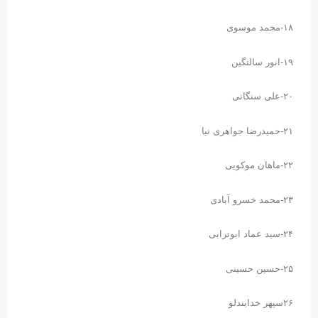
۱۸-محمد موسوی
۱۹-انور سالنگین
۲۰-علی سنگانی
۲۱-حمیدرضا جواهری نیا
۲۲-ماهان موکویی
۲۳-محمد خسرو آبادی
۲۴-سید عماد ابوترابی
۲۵-حسین حسینی
۲۶سپهر خدابندلو