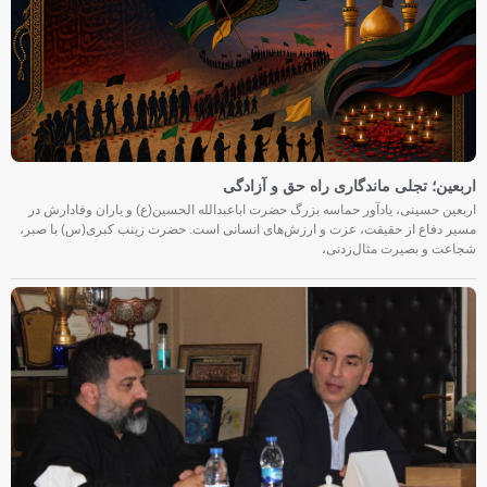
اربعین؛ تجلی ماندگاری راه حق و آزادگی
اربعین حسینی، یادآور حماسه بزرگ حضرت اباعبدالله الحسین(ع) و یاران وفادارش در
مسیر دفاع از حقیقت، عزت و ارزش‌های انسانی است. حضرت زینب کبری(س) با صبر،
شجاعت و بصیرت مثال‌زدنی،