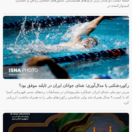
جمله کسب دو مدال برنز بازی‌های همبستگی کشورهای اسلامی ریاض و عملکرد
امیدوارکننده در
رکوردشکنی یا مدال‌آوری؛ شنای جوانان ایران در تایلند موفق بود؟
مربی تیم ملی شنای ایران عملکرد ملی‌پوشان در مسابقات رده‌های سنی قهرمانی آسیا
که با کسب ۹ مدال همراه شد ولی شکستن رکوردهای ملی را به همراه نداشت، ارزیابی
کرد.