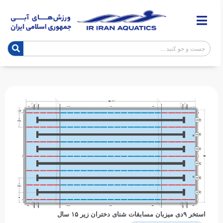
استخر ۹دی میزبان مسابقات شنای دختران زیر ۱۵ سال