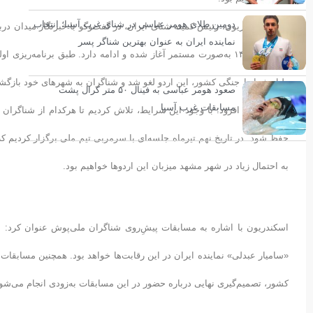
دومین طلای هومر عباسی در شنای غرب آسیا؛ انتخاب
حمید اسکندریون، رئیس کمیته شنای ایران، در گفت‌وگو با خبرنگار میدان دربا
نماینده ایران به عنوان بهترین شناگر پسر
فروردین ۱۴۰۴ به‌صورت مستمر آغاز شده و ادامه دارد. طبق برنامه‌ری
دلیل شرایط جنگی کشور، این اردو لغو شد و شناگران به شهر‌های خود بازگ
صعود هومر عباسی به فینال ۵۰ متر کرال پشت
مسابقات غرب آسیا
وی در ادامه افزود: با وجود این شرایط، تلاش کردیم تا هرکدام از شناگران
حفظ شود. در تاریخ نهم تیرماه جلسه‌ای با سرمربی تیم ملی برگزار کردیم ک
به احتمال زیاد در شهر مشهد میزبان این اردوها خواهیم بود.
اسکندریون با اشاره به مسابقات پیشِ‌روی شناگران ملی‌پوش عنوان کرد: 
«سامیار عبدلی» نماینده ایران در این رقابت‌ها خواهد بود. همچنین مسابقا
کشور، تصمیم‌گیری نهایی درباره حضور در این مسابقات به‌زودی انجام می‌شو