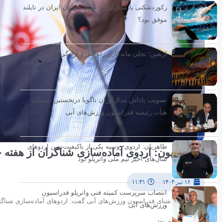
رکوردشکنی یا مدال‌آوری؛ شنای جوانان ایران در تایلند
موفق بود؟
اربعین؛ تجلی ماندگاری راه حق و آزادگی
تصویب پاداش مدال‌آوران ناگویا درنخستین نشست
هیأت رئیسه فدراسیون ورزش‌های آبی
طاهریان: اردوی روسیه یکی از باکیفیت‌ترین اردوهای
اسکندریون: اردو‌ی آماده‌سازی شناگران از هفته
سال‌های اخیر تیم ملی واترپلو بود
است
۱۶ تیر ۱۴۰۴
۱۱:۳۱
انتصاب سرپرست کمیته فنی واترپلو فدراسیون
رئیس کمیته شنای فدراسیون ورزش‌های آبی گفت: اردوهای آماده‌سازی شناگران
ورزش‌های آبی
اردوها خواهیم بود.