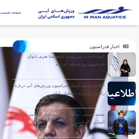
صفحه نخست
اخبار فدراسیون
کیمیا احمدی سرپرست کمیته شنا هنری بانوان
فدراسیون ورزش‌های آبی شد
اطلاعیه کمیته بانوان فدراسیون ورزش‌های آبی درباره
رکوردگیری ویژه داوطلبان کنکور
محمد قاسمی: هدفم رسیدن به فینال ۴۰۰ متر بازی‌های
آسیایی ناگویاست