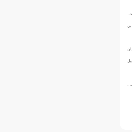
فت.
ین
ان
ول
ی،