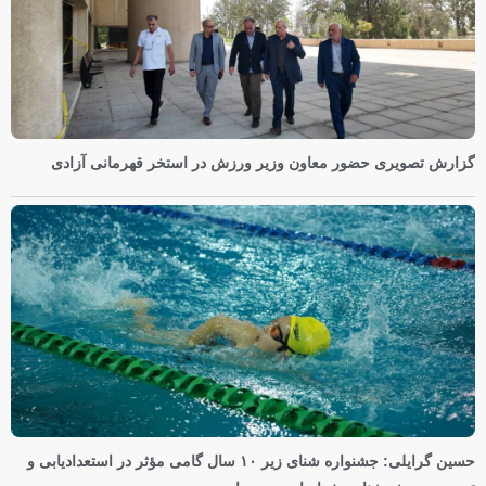
گزارش تصویری حضور معاون وزیر ورزش در استخر قهرمانی آزادی
حسین گرایلی: جشنواره شنای زیر ۱۰ سال گامی مؤثر در استعدادیابی و