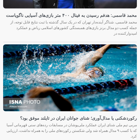
محمد قاسمی: هدفم رسیدن به فینال ۴۰۰ متر بازی‌های آسیایی ناگویاست
محمد قاسمی، شناگر آینده‌دار تهران که در یک سال گذشته با ثبت نتایج قابل توجه، از
جمله کسب دو مدال برنز بازی‌های همبستگی کشورهای اسلامی ریاض و عملکرد
امیدوارکننده در
رکوردشکنی یا مدال‌آوری؛ شنای جوانان ایران در تایلند موفق بود؟
مربی تیم ملی شنای ایران عملکرد ملی‌پوشان در مسابقات رده‌های سنی قهرمانی آسیا
که با کسب ۹ مدال همراه شد ولی شکستن رکوردهای ملی را به همراه نداشت، ارزیابی
کرد.