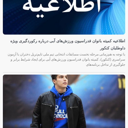
اطلاعیه کمیته بانوان فدراسیون ورزش‌های آبی درباره رکوردگیری ویژه
داوطلبان کنکور
با توجه به هم‌زمانی مرحله نخست مسابقات انتخابی تیم ملی تایم‌تریل دختران با آزمون
سراسری (کنکور)، کمیته بانوان فدراسیون ورزش‌های آبی برای ایجاد شرایط برابر و
جلوگیری از تداخل برنامه‌های