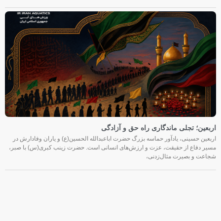
اربعین؛ تجلی ماندگاری راه حق و آزادگی
اربعین حسینی، یادآور حماسه بزرگ حضرت اباعبدالله الحسین(ع) و یاران وفادارش در
مسیر دفاع از حقیقت، عزت و ارزش‌های انسانی است. حضرت زینب کبری(س) با صبر،
شجاعت و بصیرت مثال‌زدنی،