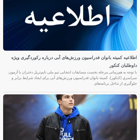
اطلاعیه کمیته بانوان فدراسیون ورزش‌های آبی درباره رکوردگیری ویژه
داوطلبان کنکور
با توجه به هم‌زمانی مرحله نخست مسابقات انتخابی تیم ملی تایم‌تریل دختران با آزمون
سراسری (کنکور)، کمیته بانوان فدراسیون ورزش‌های آبی برای ایجاد شرایط برابر و
جلوگیری از تداخل برنامه‌های