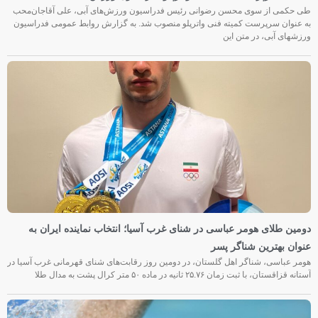
طی حکمی از سوی محسن رضوانی رئیس فدراسیون ورزش‌های آبی، علی آقاجان‌محب
به عنوان سرپرست کمیته فنی واترپلو منصوب شد. به گزارش روابط عمومی فدراسیون
ورزشهای آبی، در متن این
دومین طلای هومر عباسی در شنای غرب آسیا؛ انتخاب نماینده ایران به
عنوان بهترین شناگر پسر
هومر عباسی، شناگر اهل گلستان، در دومین روز رقابت‌های شنای قهرمانی غرب آسیا در
آستانه قزاقستان، با ثبت زمان ۲۵.۷۶ ثانیه در ماده ۵۰ متر کرال پشت به مدال طلا