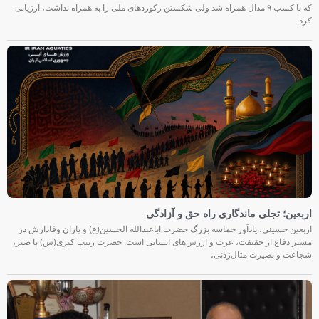
که با کسب ۹ مدال همراه شد ولی شکستن رکوردهای ملی را به همراه نداشت، ارزیابی
کرد.
اربعین؛ تجلی ماندگاری راه حق و آزادگی
اربعین حسینی، یادآور حماسه بزرگ حضرت اباعبدالله الحسین(ع) و یاران وفادارش در
مسیر دفاع از حقیقت، عزت و ارزش‌های انسانی است. حضرت زینب کبری(س) با صبر،
شجاعت و بصیرت مثال‌زدنی،