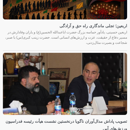
اربعین؛ تجلی ماندگاری راه حق و آزادگی
اربعین حسینی، یادآور حماسه بزرگ حضرت اباعبدالله الحسین(ع) و یاران وفادارش در
مسیر دفاع از حقیقت، عزت و ارزش‌های انسانی است. حضرت زینب کبری(س) با صبر،
شجاعت و بصیرت مثال‌زدنی،
تصویب پاداش مدال‌آوران ناگویا درنخستین نشست هیأت رئیسه فدراسیون
ورزش‌های آبی