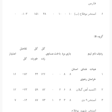
فارس
۶
استخر نوفلاح (ب)
۱۰
۰
۱۰
۰
۴۸
۱۵۱
۱۰۳-
۰
گروه B:
گل
گل
تفاضل
ردیف
نام تیم
بازی
برد
باخت
مساوی
امتیاز
زده
خورده
گل
هیات شنای استان
۱۶
۸۲+
۴۴
۱۲۶
۰
۰
۸
۸
۱
خراسان رضوی
۲
اکسید آهن گیلان
۸
۶
۲
۰
۸۲
۵۹
۲۳+
۱۲
۳
استخر ۹ دی
۸
۳
۴
۱
۷۳
۸۷
۱۴-
۷
استخر شهید نوفلاح