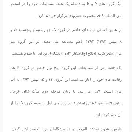
لیگ گروه های A و B به فاصله یک هفته مسابقات خود را در استخر
بین المللی ۹دی مجموعه شیرودی برگزار خواهند کرد.
بر همین اساس تیم های حاضر در گروه A، چهارشنبه و پنجشنبه (۷ و
۸ بهمن ۱۳۹۴) ۱۳۹۴ باهم مسابقه می دهند. در این گروه تیم
استخر شهید نوفلاح (ج)، استخر آزادی و پیشگامان یزد
.
های
اول تا سوم هستند
یک هفته پس از مسابقات این گروه، پنج تیم حاضر در گروه B هم
رقابت های خود را آغاز می‌کنند. این گروه، ۱۴ و ۱۵ بهمن ۱۳۹۴ به آب
هیأت شنای خراسان
های استخر ۹دی می‌زنند. تا پایان مرحله دوم
رضوی، اکسید آهن گیلان و استخر ۹ دی
رده های اول تا سوم گروه B را از
آن خود کرده اند.
فارس، شهید نوفلاح الف-ب و ج، پیشگامان یزد، اکسید اهن گیلان،