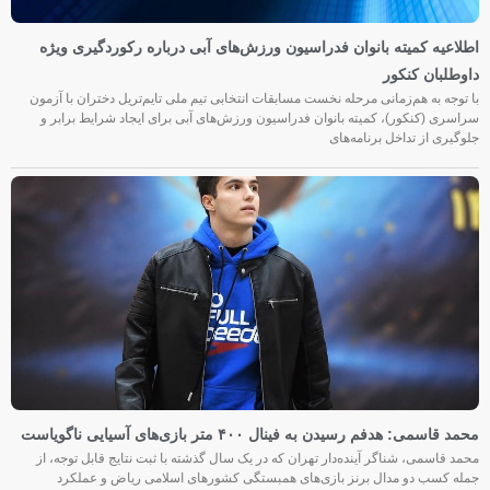
اطلاعیه کمیته بانوان فدراسیون ورزش‌های آبی درباره رکوردگیری ویژه
داوطلبان کنکور
با توجه به هم‌زمانی مرحله نخست مسابقات انتخابی تیم ملی تایم‌تریل دختران با آزمون
سراسری (کنکور)، کمیته بانوان فدراسیون ورزش‌های آبی برای ایجاد شرایط برابر و
جلوگیری از تداخل برنامه‌های
محمد قاسمی: هدفم رسیدن به فینال ۴۰۰ متر بازی‌های آسیایی ناگویاست
محمد قاسمی، شناگر آینده‌دار تهران که در یک سال گذشته با ثبت نتایج قابل توجه، از
جمله کسب دو مدال برنز بازی‌های همبستگی کشورهای اسلامی ریاض و عملکرد