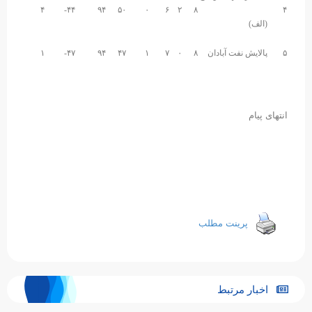
۴
۴۴-
۹۴
۵۰
۰
۶
۲
۸
۴
(الف)
۵
پالایش نفت آبادان
۸
۰
۷
۱
۴۷
۹۴
۴۷-
۱
انتهای پیام
پرینت مطلب
اخبار مرتبط