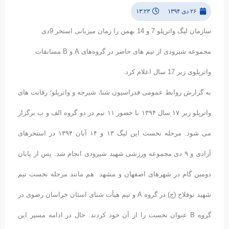
۲۶ دی ۱۳۹۴
۱۳:۲۳
سازمان لیگ واترپلو 7 و 14 بهمن را زمان میزبانی استخر 9دی
مجموعه شیرودی از تیم های حاضر در گروه‌های A و B مسابقات
واترپلوی زیر 17 سال اعلام کرد.
به گزارش روابط عمومی فدراسیون شنا، شیرجه و واترپلو؛ رقابت های
واترپلو زیر ۱۷ سال ۱۳۹۴ با حضور ۱۱ تیم در دو گروه الف و ب برگزار
می شود. مرحله نخست این لیگ ۱۳ و ۱۴ آبان ۱۳۹۴ در استخرهای
آزادی و ۹ دی مجموعه ورزشی شهید شیرودی انجام شد. پس از پایان
دومین گام در شهرهای اصفهان و مشهد هم مانند مرحله نخست تیم
شهید نوفلاح (ج) در گروه A و تیم هیأت شنای استان خراسان رضوی در
گروه B عنوان نخست را از آن خود کردند. حال در ادامه مسیر این