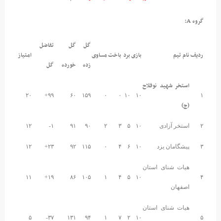
گروه A:
گل
گل
تفاضل
ردیف
نام تیم
بازی
برد
باخت
مساوی
امتیاز
زده
خورده
گل
استخر شهید نوفلاح
۲۰
۹۹+
۶۰
۱۵۹
۰
۰
۱۰
۱۰
۱
(ج)
۲
استخر آزادی
۱۰
۵
۳
۲
۹۰
۹۱
۱-
۱۲
۳
پیشگامان یزد
۱۰
۶
۴
۰
۱۱۵
۹۲
۲۳+
۱۲
هیات شنای استان
۱۱
۱۹+
۸۶
۱۰۵
۱
۴
۵
۱۰
۴
اصفهان
هیات شنای استان
۵
۳۷-
۱۳۱
۹۴
۱
۷
۲
۱۰
۵