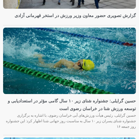
گزارش تصویری حضور معاون وزیر ورزش در استخر قهرمانی آزادی
حسین گرایلی: جشنواره شنای زیر ۱۰ سال گامی مؤثر در استعدادیابی و
توسعه ورزش شنا در خراسان رضوی است
حسین گرایلی، رئیس هیأت ورزش‌های آبی خراسان رضوی، با اشاره به برگزاری
جشنواره شنای پسران زیر ۱۰ سال به مناسبت روز جهانی شنا اظهار کرد: این جشنواره
روز جمعه‌ ۱۶