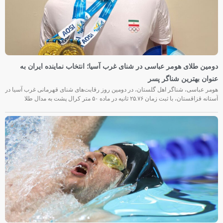
دومین طلای هومر عباسی در شنای غرب آسیا؛ انتخاب نماینده ایران به
عنوان بهترین شناگر پسر
هومر عباسی، شناگر اهل گلستان، در دومین روز رقابت‌های شنای قهرمانی غرب آسیا در
آستانه قزاقستان، با ثبت زمان ۲۵.۷۶ ثانیه در ماده ۵۰ متر کرال پشت به مدال طلا