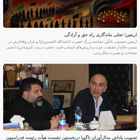
اربعین؛ تجلی ماندگاری راه حق و آزادگی
اربعین حسینی، یادآور حماسه بزرگ حضرت اباعبدالله الحسین(ع) و یاران وفادارش در
مسیر دفاع از حقیقت، عزت و ارزش‌های انسانی است. حضرت زینب کبری(س) با صبر،
شجاعت و بصیرت مثال‌زدنی،
تصویب پاداش مدال‌آوران ناگویا درنخستین نشست هیأت رئیسه فدراسیون