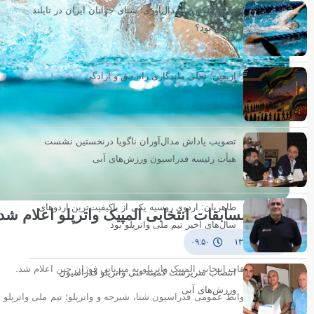
رکوردشکنی یا مدال‌آوری؛ شنای جوانان ایران در تایلند
موفق بود؟
اربعین؛ تجلی ماندگاری راه حق و آزادگی
تصویب پاداش مدال‌آوران ناگویا درنخستین نشست
هیأت رئیسه فدراسیون ورزش‌های آبی
طاهریان: اردوی روسیه یکی از باکیفیت‌ترین اردوهای
برنامه مسابقات انتخابی المپیک واترپلو اعلام شد
سال‌های اخیر تیم ملی واترپلو بود
۲ آذر ۱۳۹۴
۰۹:۵۰
برنامه مسابقات انتخابی المپیک واترپلو به میزبانی فوژان چین اعلام شد.
انتصاب سرپرست کمیته فنی واترپلو فدراسیون
ورزش‌های آبی