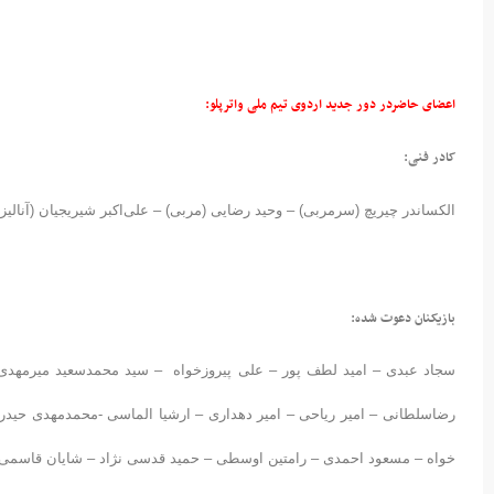
اعضای حاضردر دور جدید اردوی تیم ملی واترپلو:
کادر فنی:
الکساندر چیریچ (سرمربی) – وحید رضایی (مربی) – علی‌اکبر شیریجیان (آنالی
بازیکنان دعوت شده:
سجاد عبدی – امید لطف پور – علی پیروزخواه – سید محمدسعید میرمهدی -
رضاسلطانی – امیر ریاحی – امیر دهداری – ارشیا الماسی -محمدمهدی حیدر
خواه – مسعود احمدی – رامتین اوسطی – حمید قدسی نژاد – شایان قاسمی