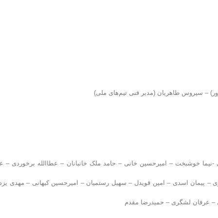
زور) – سیروس طاهریان (مدیر فنی تیم‌های ملی)
نیما خوشبخت – امیرحسین خانی – حامد ملک خانبانان – عطاالله برخوردی – ع
ی – پیمان اسدی – امین قویدل – سهیل رستمیان – امیرحسین کیهانی – مهدی یزد
 – عرفان لشگری – حمیدرضا مقدم