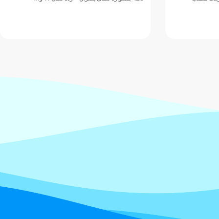
تیم ملی واترپلوی بزرگسالان ایران در ادام
اردوی خود را در…