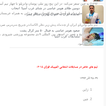
۱۳۹۴) به چین سفر می‌کند. در این پنج روز ملی پوشان واترپلو با چهار تیم
دومین طلای هومر عباسی در شنای غرب آسیا؛ انتخاب
قدرت های اصلی واترپلو آسیا یعنی قزاقستان، چین و ژاپن به همراه عربستا
نماینده ایران به عنوان بهترین شناگر پسر
تیم ملی واترپلو ایران از چندماه پیش زیر نظر الکساندر چیریج سرمربی صرب
صعود هومر عباسی به فینال ۵۰ متر کرال پشت
همه روزه صبح و عصر در استخر بین الملل
مسابقات غرب آسیا
پیگیری می‌شود.
تیم های حاضر در مسابقات انتخابی المپیک فوژان ۲۰۱۵:
۲۵-۲۹ آذر ۱۳۹۴
ژاپن
چین