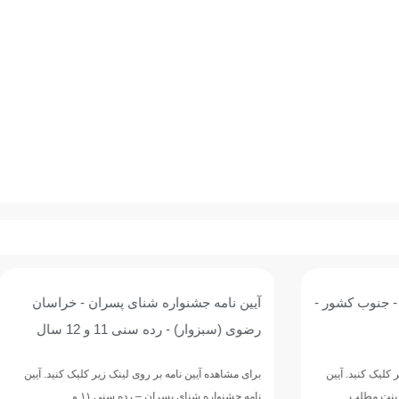
واره شنای پسران - خراسان
آغاز اردوی آماده‌سازی تیم ملی 
ه سنی 11 و 12 سال
ایران در روسیه / اردوی مشترک ب
روسیه
نامه بر روی لینک زیر کلیک کنید. آیین
پسران – رده سنی ۱۱ و…