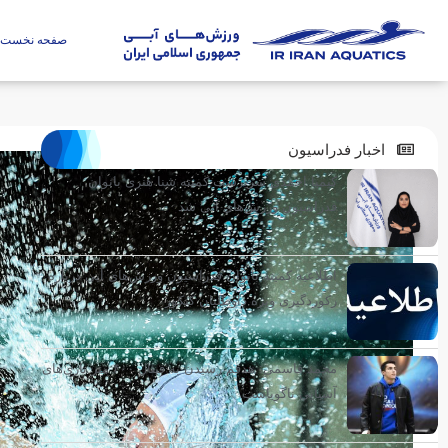
صفحه نخست
اخبار فدراسیون
کیمیا احمدی سرپرست کمیته شنا هنری بانوان
فدراسیون ورزش‌های آبی شد
اطلاعیه کمیته بانوان فدراسیون ورزش‌های آبی درباره
رکوردگیری ویژه داوطلبان کنکور
محمد قاسمی: هدفم رسیدن به فینال ۴۰۰ متر بازی‌های
آسیایی ناگویاست