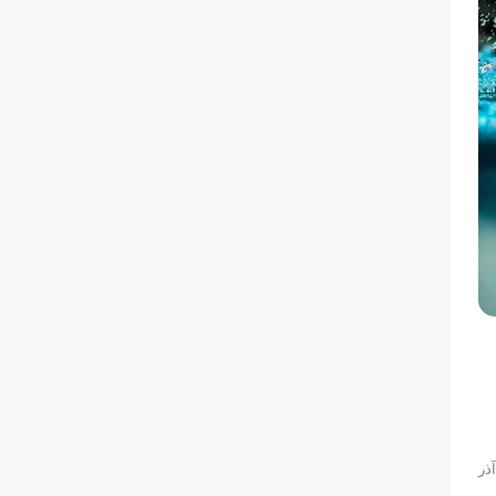
 شیرجه و واترپلو؛ تیم ملی واترپلو ایران برای حضور در مسابقات انتخابی المپیک از ۱۶ تا ۲۰ دسامبر ۲۰۱۵ (۲۵ تا ۲۹ آذر