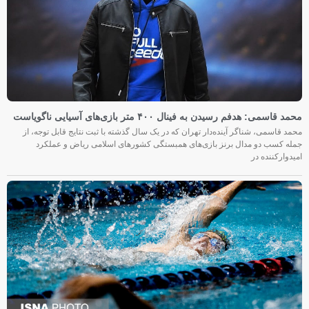
محمد قاسمی: هدفم رسیدن به فینال ۴۰۰ متر بازی‌های آسیایی ناگویاست
محمد قاسمی، شناگر آینده‌دار تهران که در یک سال گذشته با ثبت نتایج قابل توجه، از
جمله کسب دو مدال برنز بازی‌های همبستگی کشورهای اسلامی ریاض و عملکرد
امیدوارکننده در