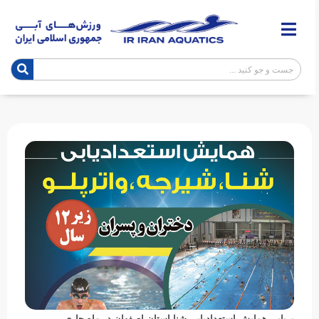
برپایی همایش استعدادیابی شنا استان اصفهان در ماه جاری