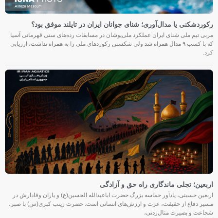
رکوردشکنی یا مدال‌آوری؛ شنای جوانان ایران در تایلند موفق بود؟
مربی تیم ملی شنای ایران عملکرد ملی‌پوشان در مسابقات رده‌های سنی قهرمانی آسیا
که با کسب ۹ مدال همراه شد ولی شکستن رکوردهای ملی را به همراه نداشت، ارزیابی
کرد.
اربعین؛ تجلی ماندگاری راه حق و آزادگی
اربعین حسینی، یادآور حماسه بزرگ حضرت اباعبدالله الحسین(ع) و یاران وفادارش در
مسیر دفاع از حقیقت، عزت و ارزش‌های انسانی است. حضرت زینب کبری(س) با صبر،
شجاعت و بصیرت مثال‌زدنی،