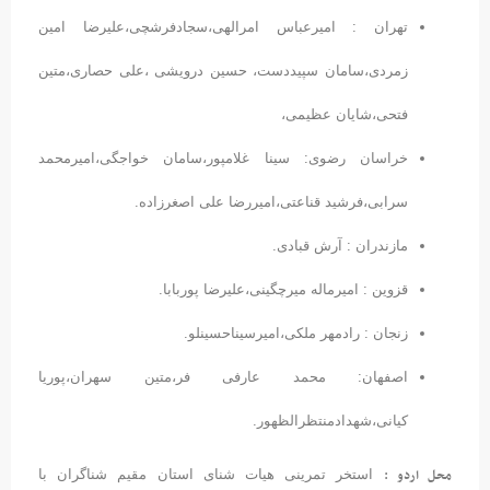
تهران : امیرعباس امرالهی،سجادفرشچی،علیرضا امین
زمردی،سامان سپیددست، حسین درویشی ،علی حصاری،متین
فتحی،شایان عظیمی،
خراسان رضوی: سینا غلامپور،سامان خواجگی،امیرمحمد
سرابی،فرشید قناعتی،امیررضا علی اصغرزاده.
مازندران : آرش قبادی.
قزوین : امیرماله میرچگینی،علیرضا پوربابا.
زنجان : رادمهر ملکی،امیرسیناحسینلو.
اصفهان: محمد عارفی فر،متین سهران،پوریا
کیانی،شهدادمنتظرالظهور.
محل اردو :
استخر تمرینی هیات شنای استان مقیم شناگران با