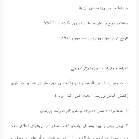
مسئولیت مربی تمرینی آن ها
ساعت و تاریخ پذیرش:
ساعت ۱۶ روز یکشنبه ۹۴/۵/۱۱
تاریخ اتمام اردو:
روزچهارشنبه مورخ ۹۴/۶/۴
²شرایط و مقررات اردوی متمرکز تیم ملی:
۱- به همراه داشتن البسه و تجهیزات فنی موردنیاز در شنا و بدنسازی
(کفش- لباس ورزشی- تخته- فین، کفی و …)
۲- به همراه داشتن دفترچه بیمه و کارت بیمه ورزشی
۳- پیش بینی و تهیه وسائل ایاب و ذهاب سفر در تاریخهای اعلام شده
جهت ورود به اردو و بازگشت از اردو به عهده هیأت‌های مربوطه و