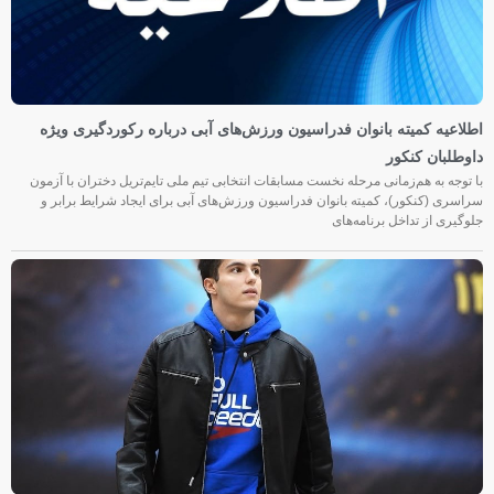
اطلاعیه کمیته بانوان فدراسیون ورزش‌های آبی درباره رکوردگیری ویژه
داوطلبان کنکور
با توجه به هم‌زمانی مرحله نخست مسابقات انتخابی تیم ملی تایم‌تریل دختران با آزمون
سراسری (کنکور)، کمیته بانوان فدراسیون ورزش‌های آبی برای ایجاد شرایط برابر و
جلوگیری از تداخل برنامه‌های