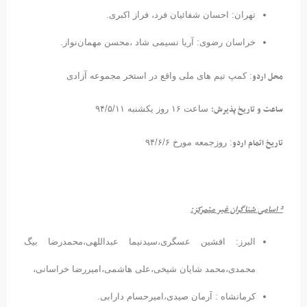
تهران: احسان شفائیان فرد، فراز اکبری.
خراسان رضوی: آریا نسیمی شاد ،محسن مهمان‌نواز.
محل اردو
: کمپ تیم های ملی واقع در استخر مجموعه آزادی
ساعت و تاریخ پذیرش:
ساعت ۱۶ روز یکشنبه ۹۴/۵/۱۱
تاریخ اتمام اردو
: روزجمعه مورخ ۹۴/۶/۶
²
اسامی شناگران غیر متمرکز:
البرز: افشین عسگری،سیدنیما عبداللهی،محمدرضا بیگ
محمدی،محمد شایان شیخی،علی هاشمی،امیررضا خراسانی،
کرمانشاه : آرمان صیدی،امیرحسام دارابی.