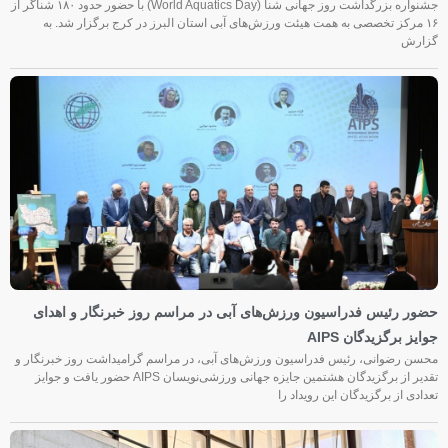
جشنواره بزرگداشت روز جهانی شنا (World Aquatics Day) با حضور حدود ۱۸۰ شناگر از
۱۶ مرکز تخصصی به همت هیئت ورزش‌های آبی استان البرز در کرج برگزار شد. به
گزارش
حضور رئیس فدراسیون ورزش‌های آبی در مراسم روز خبرنگار و اهدای
جوایز برگزیدگان AIPS
محسن رضوانی، رئیس فدراسیون ورزش‌های آبی، در مراسم گرامیداشت روز خبرنگار و
تقدیر از برگزیدگان هشتمین جایزه جهانی ورزشی‌نویسان AIPS حضور یافت و جوایز
تعدادی از برگزیدگان این رویداد را