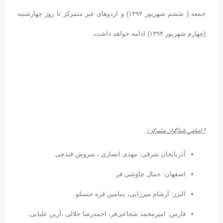
جمعه ( ششم شهریور ۱۳۹۴) و اردوهای غیر متمرکز تا روز چهارشنبه
(چهارم شهریور ۱۳۹۴) ادامه خواهد داشت.
²
اسامی شناگران متمرکز :
آذربایجان شرقی: مهدی انصاری ، سروش قندچی.
اصفهان: جمال چاوشی فر.
البرز: آرشام میرزایی، بنیامین قره حسنلو.
فارس: امیرمحمد شجاعی‌فر، احمدرضا جلالی ،آرین علیایی.