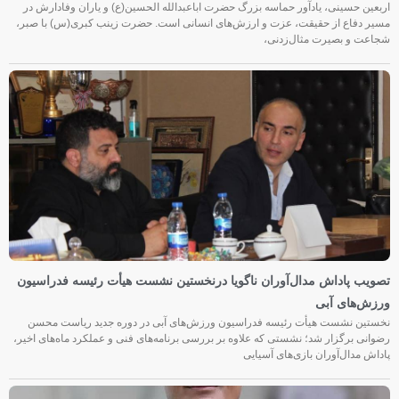
اربعین حسینی، یادآور حماسه بزرگ حضرت اباعبدالله الحسین(ع) و یاران وفادارش در
مسیر دفاع از حقیقت، عزت و ارزش‌های انسانی است. حضرت زینب کبری(س) با صبر،
شجاعت و بصیرت مثال‌زدنی،
تصویب پاداش مدال‌آوران ناگویا درنخستین نشست هیأت رئیسه فدراسیون
ورزش‌های آبی
نخستین نشست هیأت رئیسه فدراسیون ورزش‌های آبی در دوره جدید ریاست محسن
رضوانی برگزار شد؛ نشستی که علاوه بر بررسی برنامه‌های فنی و عملکرد ماه‌های اخیر،
پاداش مدال‌آوران بازی‌های آسیایی