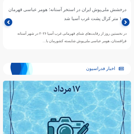
حضور هومر عباسی در قهرمانی شنای غرب آسیا؛
هومر عباسی شناگر ملی‌پوش ایران، برای حضور در رقابت‌های قهرمانی شنای
غرب آسیا (AOSI West Asian Swimming Championships) وارد شهر…
اخبار فدراسیون