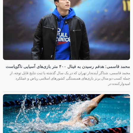
محمد قاسمی: هدفم رسیدن به فینال ۴۰۰ متر بازی‌های آسیایی ناگویاست
محمد قاسمی، شناگر آینده‌دار تهران که در یک سال گذشته با ثبت نتایج قابل توجه، از
جمله کسب دو مدال برنز بازی‌های همبستگی کشورهای اسلامی ریاض و عملکرد
امیدوارکننده در