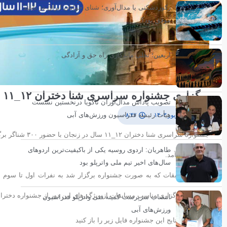
رکوردشکنی یا مدال‌آوری؛ شنای جوانان ایران در تایلند
موفق بود؟
اربعین؛ تجلی ماندگاری راه حق و آزادگی
برگزاری جشنواره سراسری شنا دختران ۱۲_۱۱ سال در زنجان
تصویب پاداش مدال‌آوران ناگویا درنخستین نشست
هیأت رئیسه فدراسیون ورزش‌های آبی
۱۰ شهریور ۱۴۰۳
۰۸:۴۲
جشنواره سراسری ش
طاهریان: اردوی روسیه یکی از باکیفیت‌ترین اردوهای
تقدیر بعمل آمد.
سال‌های اخیر تیم ملی واترپلو بود
در این مسابقات که به صورت جشنواره برگزار شد به نفرات اول تا سوم م
میزبانی و برگزاری مناسب مسابقات از ویژگی‌های این دور از جشنواره دختران
انتصاب سرپرست کمیته فنی واترپلو فدراسیون
ورزش‌های آبی
برای دیدن نتایج این جشنواره فایل زیر را باز کنید