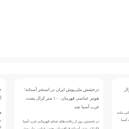
ش ایران در استخر آستانه؛
حضور هومر عباسی در قهرمانی
هومر عباسی قهرمان ۱۰۰ متر کرال پشت
آسیا؛
هومر عباسی شناگر ملی‌پوش ایران، برا
رقابت‌
 رقابت‌های شنای قهرمانی غرب آسیا
Swimming Championships) وارد شهر…
آستانه قزاقستان، هومر عباسی ملی‌پوش