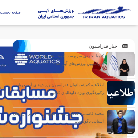
صفحه نخست
اخبار فدراسیون
کیمیا احمدی سرپرست کمیته شنا هنری بانوان
فدراسیون ورزش‌های آبی شد
اطلاعیه کمیته بانوان فدراسیون ورزش‌های آبی درباره
رکوردگیری ویژه داوطلبان کنکور
محمد قاسمی: هدفم رسیدن به فینال ۴۰۰ متر بازی‌های
آسیایی ناگویاست